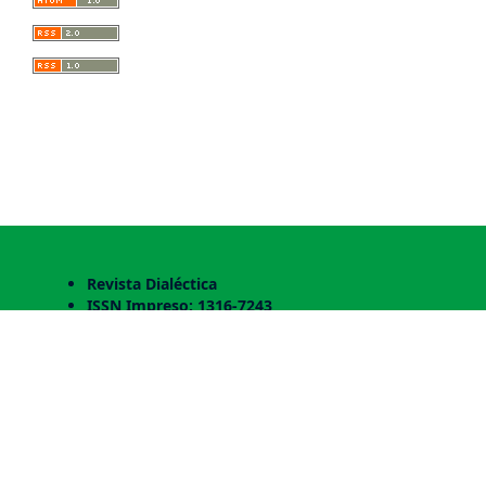
Revista Dialéctica
ISSN Impreso: 1316-7243
ISSN En Línea: 2244-7490
Depósito Legal: pp 1999802TA777
Universidad Pedagógica Experimental
Libertador. Instituto Pedagógico Rural
Gervasio Rubio.
Dirección: Vega de la Pipa, Via Caño de Agua,
Rubio. Edo. Táchira, Venezuela.