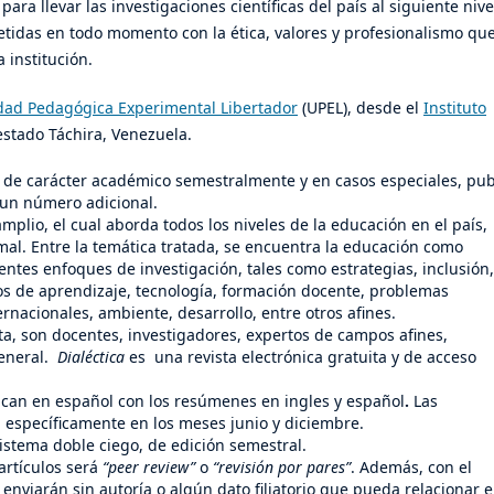
ra llevar las investigaciones científicas del país al siguiente nive
idas en todo momento con la ética, valores y profesionalismo qu
 institución.
dad Pedagógica Experimental Libertador
(UPEL), desde el
Instituto
estado Táchira, Venezuela.
s de carácter académico semestralmente y en casos especiales, pub
 un número adicional.
lio, el cual aborda todos los niveles de la educación en el país,
mal. Entre la temática tratada, se encuentra la educación como
rentes enfoques de investigación, tales como estrategias, inclusión,
os de aprendizaje, tecnología, formación docente, problemas
ernacionales, ambiente, desarrollo, entre otros afines.
ista, son docentes, investigadores, expertos de campos afines,
general.
Dialéctica
es una revista electrónica gratuita y de acceso
blican en español con los resúmenes en ingles y español
.
Las
, específicamente en los meses junio y diciembre.
sistema doble ciego, de edición semestral.
artículos será
“peer review”
o
“revisión por pares”
. Además, con el
enviarán sin autoría o algún dato filiatorio que pueda relacionar e