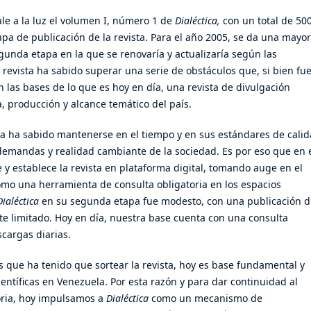
ale a la luz el volumen I, número 1 de
Dialéctica,
con un total de 50
apa de publicación de la revista. Para el año 2005, se da una mayor
gunda etapa en la que se renovaría y actualizaría según las
a revista ha sabido superar una serie de obstáculos que, si bien fu
 las bases de lo que es hoy en día, una revista de divulgación
, producción y alcance temático del país.
ista ha sabido mantenerse en el tiempo y en sus estándares de cali
demandas y realidad cambiante de la sociedad. Es por eso que en 
 y establece la revista en plataforma digital, tomando auge en el
omo una herramienta de consulta obligatoria en los espacios
Dialéctica
en su segunda etapa fue modesto, con una publicación d
te limitado. Hoy en día, nuestra base cuenta con una consulta
scargas diarias.
os que ha tenido que sortear la revista, hoy es base fundamental y
ientíficas en Venezuela. Por esta razón y para dar continuidad al
toria, hoy impulsamos a
Dialéctica
como un mecanismo de