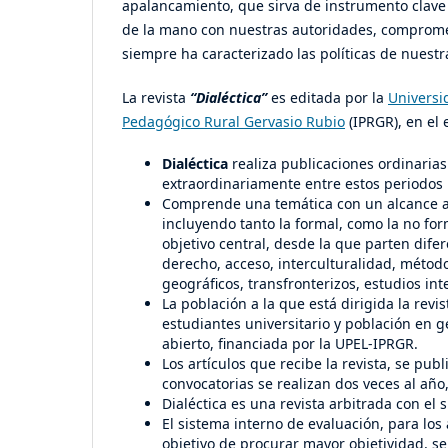
apalancamiento, que sirva de instrumento clave pa
de la mano con nuestras autoridades, compromet
siempre ha caracterizado las políticas de nuestra
La revista
“Dialéctica”
es editada por la
Universi
Pedagógico Rural Gervasio Rubio
(IPRGR), en el 
Dialéctica
realiza publicaciones ordinaria
extraordinariamente entre estos periodos
Comprende una temática con un alcance amp
incluyendo tanto la formal, como la no for
objetivo central, desde la que parten dife
derecho, acceso, interculturalidad, métod
geográficos, transfronterizos, estudios int
La población a la que está dirigida la rev
estudiantes universitario y población en 
abierto, financiada por la UPEL-IPRGR.
Los artículos que recibe la revista, se pu
convocatorias se realizan dos veces al año
Dialéctica es una revista arbitrada con el 
El sistema interno de evaluación, para los 
objetivo de procurar mayor objetividad, se 