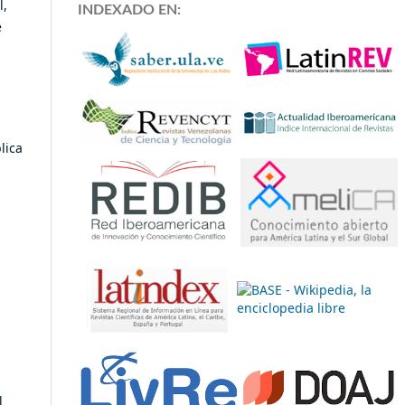
l,
INDEXADO EN:
e
lica
l