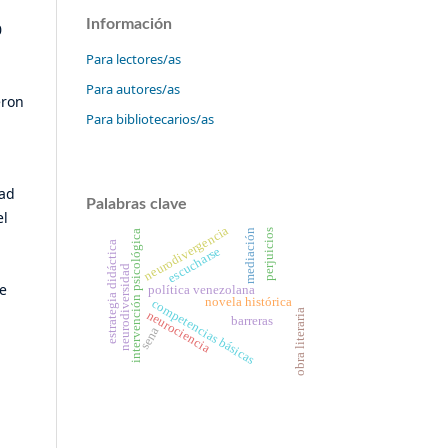
Información
0
Para lectores/as
Para autores/as
eron
Para bibliotecarios/as
dad
Palabras clave
el
neurodivergencia
mediación
perjuicios
intervención psicológica
estrategia didáctica
escucharse
neurodiversidad
e
política venezolana
novela histórica
competencias básicas
obra literaria
neurociencia
barreras
sena