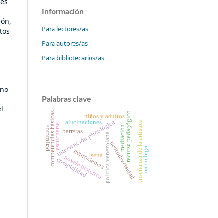
vés
Información
ión,
Para lectores/as
tos
Para autores/as
Para bibliotecarios/as
 no
Palabras clave
el
competencias básicas
recurso pedagógico
niños y adultos
intervención psicológica
alucinaciones
enseñanza de la artística
escucharse
mediación
perjuicios
barreras
política venezolana
neurodiversidad
marco legal
neurociencia
sena
novela histórica
complejidad