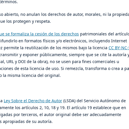
términos.
o abierto, no anulan los derechos de autor, morales, ni la propied
 que los protegen y respeta.
que se formaliza la cesión de los derechos
patrimoniales del artícul
ifundirlo en formatos físicos y/o electrónicos, incluyendo Internet
vez permite la reutilización de los mismos bajo la licencia
CC BY-NC-
, transmitir y exponer públicamente, siempre que se cite la autoría 
rial, URL y DOI de la obra), no se usen para fines comerciales u
ciones de esta licencia de uso. Si remezcla, transforma o crea a pa
o la misma licencia del original.
la
Ley Sobre el Derecho de Autor
(LSDA) del Servicio Autónomo de
amente los artículos 2, 10, 18 y 19. El artículo 19 establece que en
lgadas por terceros, el autor original debe ser adecuadamente
es apropiadas de su autoría.