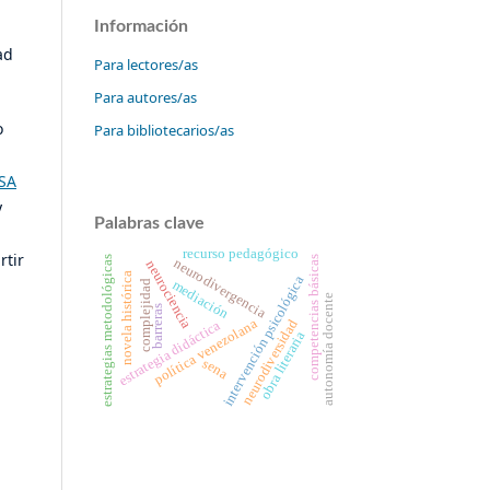
Información
ad
Para lectores/as
Para autores/as
o
Para bibliotecarios/as
SA
y
Palabras clave
recurso pedagógico
rtir
estrategias metodológicas
competencias básicas
neurodivergencia
neurociencia
novela histórica
intervención psicológica
mediación
complejidad
autonomía docente
barreras
política venezolana
neurodiversidad
estrategia didáctica
obra literaria
sena