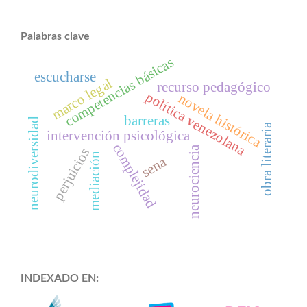
Palabras clave
competencias básicas
escucharse
marco legal
recurso pedagógico
política venezolana
novela histórica
barreras
neurodiversidad
obra literaria
intervención psicológica
complejidad
neurociencia
perjuicios
mediación
sena
INDEXADO EN: