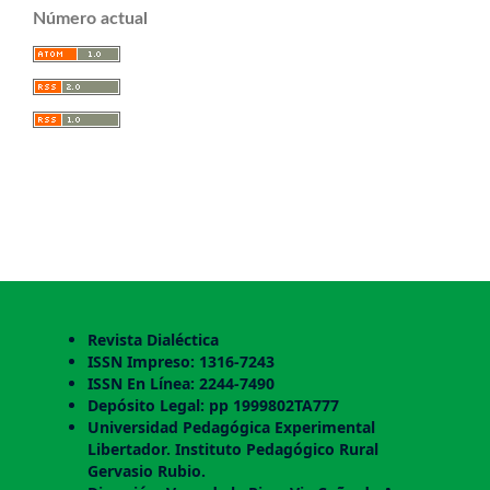
Número actual
Revista Dialéctica
ISSN Impreso: 1316-7243
ISSN En Línea: 2244-7490
Depósito Legal: pp 1999802TA777
Universidad Pedagógica Experimental
Libertador. Instituto Pedagógico Rural
Gervasio Rubio.