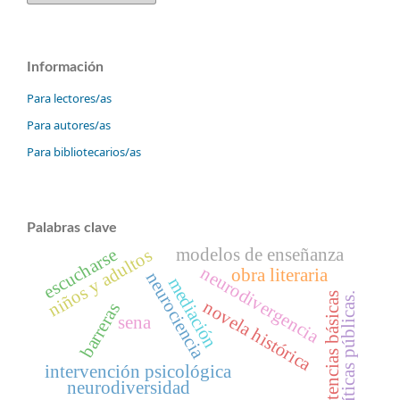
Información
Para lectores/as
Para autores/as
Para bibliotecarios/as
Palabras clave
modelos de enseñanza
escucharse
niños y adultos
neurodivergencia
obra literaria
neurociencia
mediación
competencias básicas
políticas públicas.
novela histórica
barreras
sena
intervención psicológica
neurodiversidad