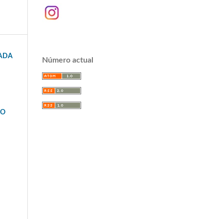
UADA
Número actual
VO