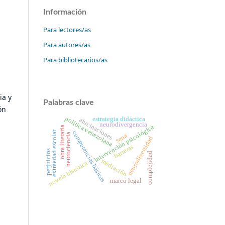
Información
Para lectores/as
Para autores/as
Para bibliotecarios/as
ia y
Palabras clave
ón
política venezolana
estrategia didáctica
alucinaciones
neurodivergencia
intervención psicológica
obra literaria
extraedad escolar
competencias básicas
neurociencia
sena
neurodiversidad
barreras
perjuicios
complejidad
mediación
novela histórica
marco legal