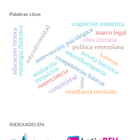
Palabras clave
cognición numérica
neurodiversidad
estrategia didáctica
intervención psicológica
educación técnica
marco legal
obra literaria
política venezolana
neurodivergencia
novela histórica
barreras
competencias básicas
mediación
perjuicios
neurociencia
complejidad
sena
enseñanza mediada
INDEXADO EN: