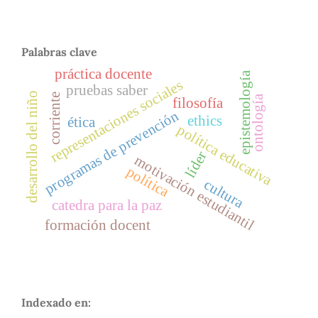
Palabras clave
práctica docente
epistemología
representaciones sociales
pruebas saber
desarrollo del niño
corriente
ontología
filosofía
programas de prevención
ethics
ética
política educativa
líder
motivación estudiantil
política
cultura
catedra para la paz
formación docent
Indexado en: