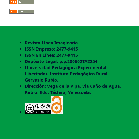
Revista Línea Imaginaria
ISSN Impreso: 2477-9415
ISSN En Línea: 2477-9415
Depósito Legal: p.p.200602TA2254
Universidad Pedagógica Experimental
Libertador. Instituto Pedagógico Rural
Gervasio Rubio.
Dirección: Vega de la Pipa, Via Caño de Agua,
Rubio. Edo. Táchira, Venezuela.