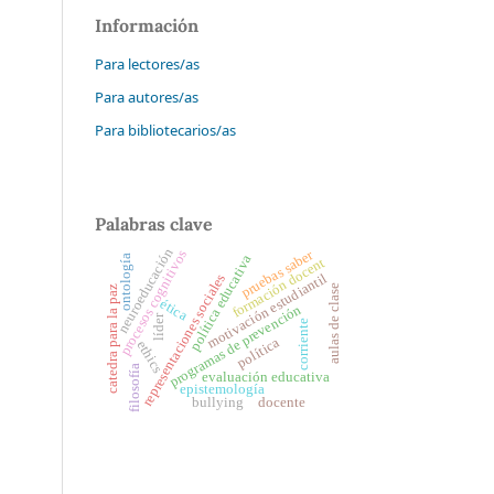
Información
Para lectores/as
Para autores/as
Para bibliotecarios/as
Palabras clave
neuroeducación
pruebas saber
procesos cognitivos
ontología
política educativa
formación docent
motivación estudiantil
representaciones sociales
aulas de clase
catedra para la paz
ética
programas de prevención
líder
corriente
política
ethics
filosofía
evaluación educativa
epistemología
bullying
docente