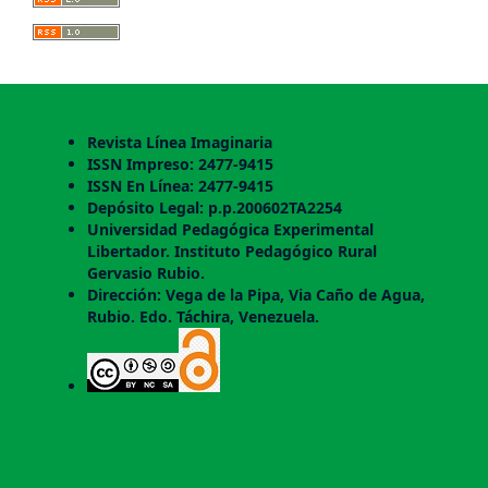
Revista Línea Imaginaria
ISSN Impreso: 2477-9415
ISSN En Línea: 2477-9415
Depósito Legal: p.p.200602TA2254
Universidad Pedagógica Experimental
Libertador. Instituto Pedagógico Rural
Gervasio Rubio.
Dirección: Vega de la Pipa, Via Caño de Agua,
Rubio. Edo. Táchira, Venezuela.