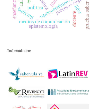
representaciones sociales
procesos cognitivos
pruebas saber
líder
política
bullying
docente
medios de comunicación
epistemología
Indexado en: