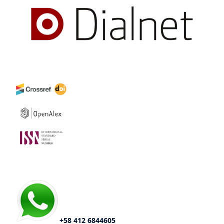
+58 412 6844605