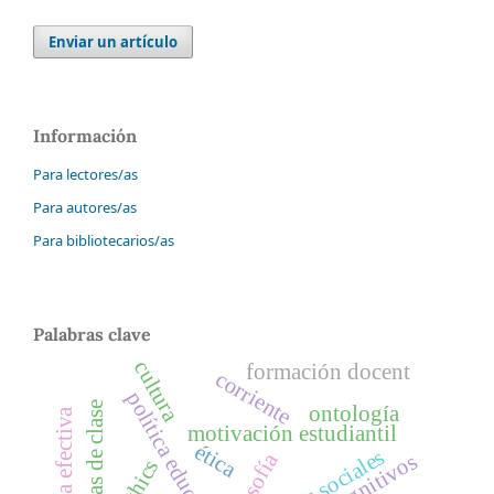
Enviar un artículo
Información
Para lectores/as
Para autores/as
Para bibliotecarios/as
Palabras clave
cultura
formación docent
corriente
política educativa
aulas de clase
ontología
enseñanza efectiva
motivación estudiantil
ética
filosofía
ethics