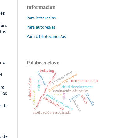
Información
vés
Para lectores/as
ión,
Para autores/as
tos
Para bibliotecarios/as
Palabras clave
 no
bullying
pruebas saber
ontología
representaciones sociales
el
procesos cognitivos
aulas de clase
neuroeducación
cultura
ara
child development
evaluación educativa
 los
corriente
política
ética
filosofía
líder
política educativa
ethics
epistemología
docente
e de
motivación estudiantil
o de