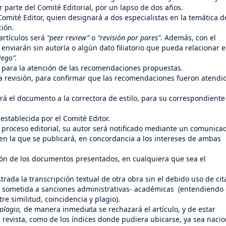
 parte del Comité Editorial, por un lapso de dos años.
 Comité Editor, quien designará a dos especialistas en la temática d
ción.
artículos será
“peer review”
o
“revisión por pares”
. Además, con el
enviarán sin autoría o algún dato filiatorio que pueda relacionar e
iego”.
á para la atención de las recomendaciones propuestas.
revisión, para confirmar que las recomendaciones fueron atendi
rá el documento a la correctora de estilo, para su correspondiente
establecida por el Comité Editor.
 proceso editorial, su autor será notificado mediante un comunica
 en la que se publicará, en concordancia a los intereses de ambas
ción de los documentos presentados, en cualquiera que sea el
a la transcripción textual de otra obra sin el debido uso de cit
 sometida a sanciones administrativas- académicas (entendiendo
e similitud, coincidencia y plagio).
plagio,
de manera inmediata se rechazará el artículo, y de estar
la revista, como de los índices donde pudiera ubicarse, ya sea nacio