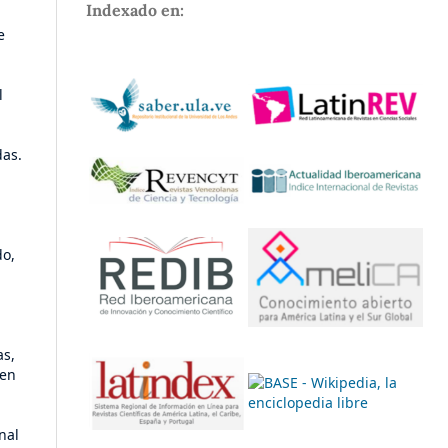
Indexado en:
e
l
das.
do,
as,
 en
nal