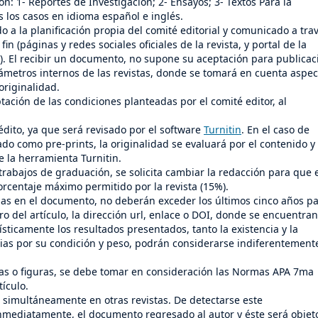
on: 1- Reportes de Investigación; 2- Ensayos; 3- Textos Para la
os los casos en idioma español e inglés.
 a la planificación propia del comité editorial y comunicado a tra
in (páginas y redes sociales oficiales de la revista, y portal de la
). El recibir un documento, no supone su aceptación para publicac
ámetros internos de las revistas, donde se tomará en cuenta aspec
originalidad.
ación de las condiciones planteadas por el comité editor, al
dito, ya que será revisado por el software
Turnitin
. En el caso de
do como pre-prints, la originalidad se evaluará por el contenido y
e la herramienta Turnitin.
rabajos de graduación, se solicita cambiar la redacción para que 
orcentaje máximo permitido por la revista (15%).
das en el documento, no deberán exceder los últimos cinco años p
o del artículo, la dirección url, enlace o DOI, donde se encuentran
ísticamente los resultados presentados, tanto la existencia y la
rias por su condición y peso, podrán considerarse indiferentement
las o figuras, se debe tomar en consideración las Normas APA 7ma
tículo.
n simultáneamente en otras revistas. De detectarse este
inmediatamente, el documento regresado al autor y éste será objet