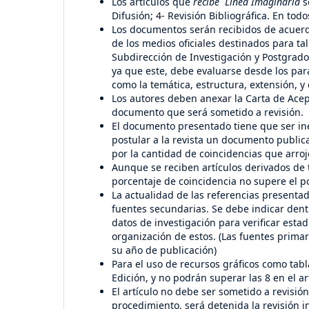
Los artículos que
recibe Línea Imaginaria
s
Difusión; 4- Revisión Bibliográfica. En tod
Los documentos serán recibidos de acuerdo
de los medios oficiales destinados para tal f
Subdirección de Investigación y Postgrado
ya que este, debe evaluarse desde los par
como la temática, estructura, extensión, y 
Los autores deben anexar la Carta de Acept
documento que será sometido a revisión.
El documento presentado tiene que ser iné
postular a la revista un documento publica
por la cantidad de coincidencias que arroj
Aunque se reciben artículos derivados de t
porcentaje de coincidencia no supere el p
La actualidad de las referencias presenta
fuentes secundarias. Se debe indicar dentr
datos de investigación para verificar estad
organización de estos. (Las fuentes prima
su año de publicación)
Para el uso de recursos gráficos como tab
Edición, y no podrán superar las 8 en el ar
El artículo no debe ser sometido a revisió
procedimiento, será detenida la revisión 