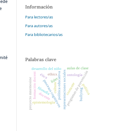
uede
Información
e
Para lectores/as
Para autores/as
Para bibliotecarios/as
mité
Palabras clave
aulas de clase
desarrollo del niño
representaciones sociales
programas de prevención
política educativa
formación docent
ethics
ética
ontología
líder
proyecto mnemosine
procesos cognitivos
corriente
cultura
política
filosofía
bullying
docente
epistemología