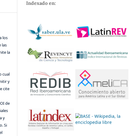
Indexado en:
a los
 las
ite la
o cual
itir y
 cite
DOI de
iales
a y
o. Si
el