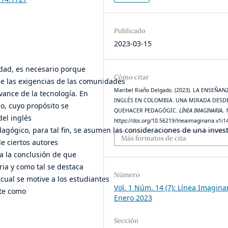
Publicado
2023-03-15
idad, es necesario porque
Cómo citar
de las exigencias de las comunidades
Maribel Riaño Delgado. (2023). LA ENSEÑAN
ance de la tecnología. En
INGLÉS EN COLOMBIA. UNA MIRADA DESDE
lo, cuyo propósito se
QUEHACER PEDAGÓGIC.
LÍNEA IMAGINARIA
,
el inglés
https://doi.org/10.56219/lneaimaginaria.v1i1
ógico, para tal fin, se asumen las consideraciones de una investi
Más formatos de cita
de ciertos autores
 a la conclusión de que
ria y como tal se destaca
Número
ual se motive a los estudiantes
Vol. 1 Núm. 14 (7): Línea Imagina
ste como
Enero 2023
Sección