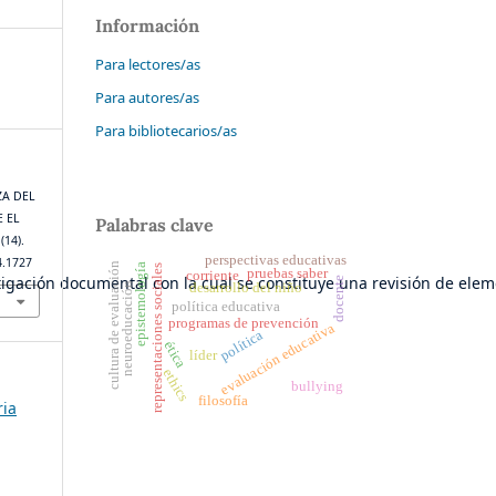
Información
Para lectores/as
Para autores/as
Para bibliotecarios/as
ZA DEL
 EL
Palabras clave
1
(14).
perspectivas educativas
4.1727
cultura de evaluación
epistemología
representaciones sociales
pruebas saber
corriente
gación documental con la cual se constituye una revisión de elemen
docente
neuroeducación
desarrollo del niño
política educativa
programas de prevención
evaluación educativa
política
ética
líder
ethics
bullying
filosofía
ria