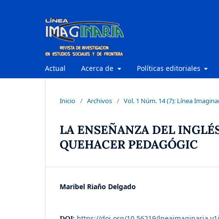
Actual
Acerca de
Políticas editoriales
Inicio
/
Archivos
/
Vol. 1 Núm. 14 (7): Línea Imagina
LA ENSEÑANZA DEL INGLÉ
QUEHACER PEDAGÓGIC
Maribel Riaño Delgado
https://doi.org/10.56219/lneaimaginaria.v1
DOI: