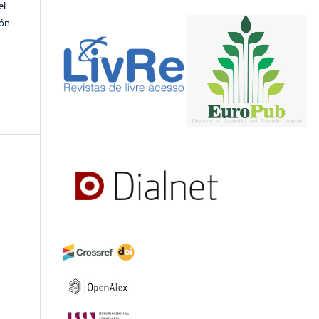
el
ión