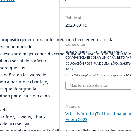
Publicado
2023-03-15
o propósito generar una interpretación hermenéutica de la
Cómo citar
nes en tiempos de
Mario Alexander Duarte Caicedo. (2023). LA
 escolar o mejor conocido como Bullying a nivel mundial, afectó e
CONVIVENCIA ESCOLAR UN GRAN RETO PAR
lema social de carácter
EDUCACIÓN POST PANDEMIA.
LÍNEA IMAGIN
 pero que sus
1
(14).
 daños en las vidas de
https://doi.org/10.56219/lneaimaginaria.v1i1
do a partir de: chantaje,
Más formatos de cita
as que denigran la
tado por el suicidio al no
Número
s de
Vol. 1 Núm. 14 (7): Línea Imagina
Martínez, Olweus, Chaux,
Enero 2023
es de la OMS, ya
o un problema de salud pública. Este análisis investigativo espera