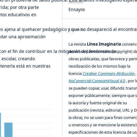
Sección
ida; por otra parte
Ensayos
etos educativos en
 ajena al quehacer pedagógico y que no desapareció al encontrarno
Licencia
lidar una aproximación
La revista
Línea Imaginaria
conserv
con el fin de contribuir en la mitigación del fenómeno de
derechos patrimoniales (copyright) de
a escolar, creando
obras publicadas, que favorece y perm
tenerla está en nuestras
reutilización de los mismos bajo la
licencia
Creative Commons Atribución-
NoComercial-CompartirIgual 4.0
, por l
se pueden copiar, usar, difundir, transm
exponer públicamente, siempre que se
la autoría y fuente original de su
publicación (revista, editorial, URL y 
la obra), no se usen para fines comerc
u onerosos y se mencione la existenci
especificaciones de esta licencia de us