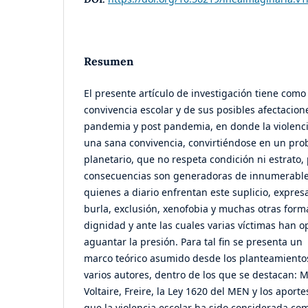
Resumen
El presente artículo de investigación tiene com
convivencia escolar y de sus posibles afectacio
pandemia y post pandemia, en donde la violencia
una sana convivencia, convirtiéndose en un prob
planetario, que no respeta condición ni estrato,
consecuencias son generadoras de innumerables
quienes a diario enfrentan este suplicio, expresa
burla, exclusión, xenofobia y muchas otras form
dignidad y ante las cuales varias víctimas han op
aguantar la presión. Para tal fin se presenta un
marco teórico asumido desde los planteamiento
varios autores, dentro de los que se destacan: 
Voltaire, Freire, la Ley 1620 del MEN y los aport
que la violencia escolar ha sido considerada com