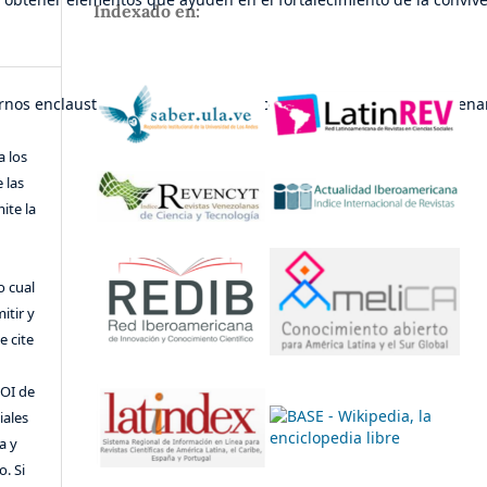
Indexado en:
s enclaustrados, sino que por el contrario migro a otros escenar
a los
 las
ite la
o cual
itir y
 cite
DOI de
iales
a y
o. Si