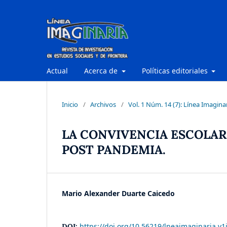
Actual
Acerca de
Políticas editoriales
Inicio
/
Archivos
/
Vol. 1 Núm. 14 (7): Línea Imagina
LA CONVIVENCIA ESCOLAR
POST PANDEMIA.
Mario Alexander Duarte Caicedo
https://doi.org/10.56219/lneaimaginaria.v1
DOI: