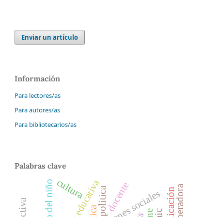
Enviar un artículo
Información
Para lectores/as
Para autores/as
Para bibliotecarios/as
Palabras clave
cultura
política educativa
docente
política
ética