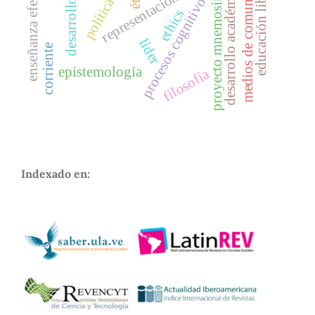
desarrollo del niño
educación liberadora
medios de comunicación
representaciones sociales
enseñanza efectiva
proyecto mnemosine
desarrollo académic
procesos cognitivos
ethics
líder
corriente
epistemología
filosofía
Indexado en: