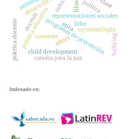
desarrollo del niño
filosofía
ontología
cultura
política
política educativa
docente
representaciones sociales
programas de prevención
práctica docente
líder
ética
epistemología
corriente
bullying
ethics
child development
catedra para la paz
Indexado en: