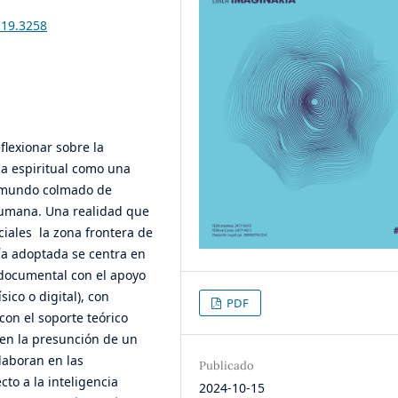
i19.3258
flexionar sobre la
ia espiritual como una
n mundo colmado de
 humana. Una realidad que
iciales la zona frontera de
ía adoptada se centra en
n documental con el apoyo
ísico o digital), con
PDF
con el soporte teórico
cen la presunción de un
laboran en las
Publicado
cto a la inteligencia
2024-10-15