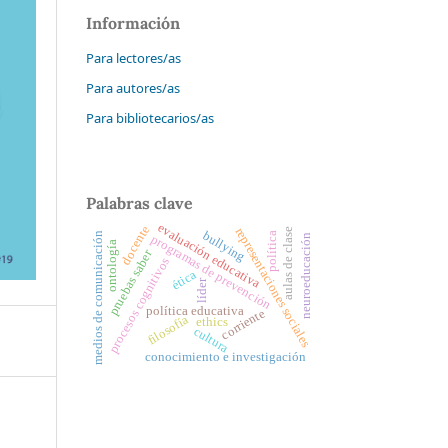
Información
Para lectores/as
Para autores/as
Para bibliotecarios/as
Palabras clave
evaluación educativa
docente
representaciones sociales
aulas de clase
bullying
medios de comunicación
política
programas de prevención
neuroeducación
ontología
pruebas saber
procesos cognitivos
ética
líder
política educativa
corriente
filosofía
ethics
cultura
conocimiento e investigación