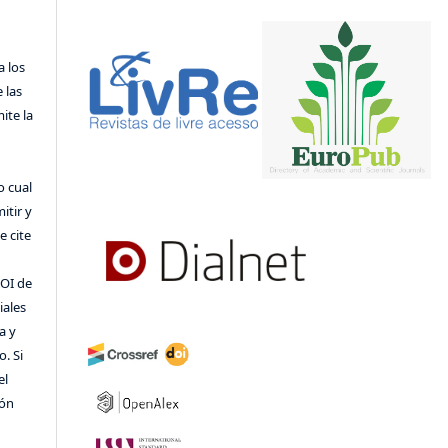
a los
 las
ite la
o cual
itir y
 cite
DOI de
iales
a y
o. Si
el
ión