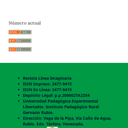
Número actual
Revista Línea Imaginaria
ISSN Impreso: 2477-9415
ISSN En Línea: 2477-9415
Depósito Legal: p.p.200602TA2254
Universidad Pedagógica Experimental
Libertador. Instituto Pedagógico Rural
Gervasio Rubio.
Dirección: Vega de la Pipa, Via Caño de Agua,
Rubio. Edo. Táchira, Venezuela.