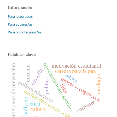
Información
Para lectores/as
Para autores/as
Para bibliotecarios/as
Palabras clave
representaciones sociales
motivación estudiantil
programas de prevención
docente
filosofía
catedra para la paz
ethics
ontología
procesos cognitivos
política
política educativa
líder
medios de comunicación
bullying
corriente
ética
cultura