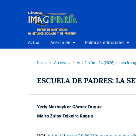
Actual
Acerca de
Políticas editoriales
Inicio
/
Archivos
/
Vol. 2 Núm. 24 (2026): Línea Imag
ESCUELA DE PADRES: LA 
Yerly Norbeyker Gómez Duque
Maira Zulay Teixeira Ragua
https://doi.org/10.56219/lneaimaginaria.v2
DOI: