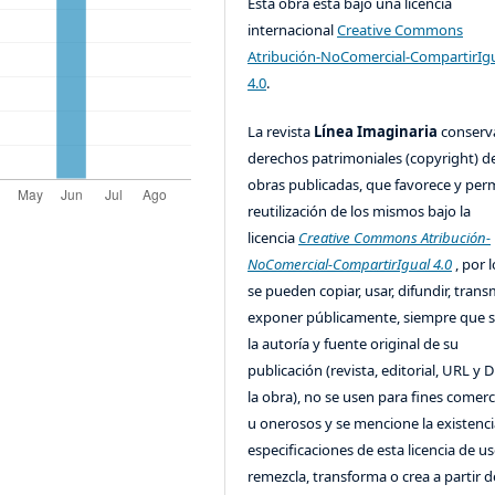
Esta obra está bajo una licencia
internacional
Creative Commons
Atribución-NoComercial-CompartirIg
4.0
.
La revista
Línea Imaginaria
conserv
derechos patrimoniales (copyright) de
obras publicadas, que favorece y perm
reutilización de los mismos bajo la
licencia
Creative Commons Atribución-
NoComercial-CompartirIgual 4.0
, por l
se pueden copiar, usar, difundir, transm
exponer públicamente, siempre que se
la autoría y fuente original de su
publicación (revista, editorial, URL y 
la obra), no se usen para fines comerc
u onerosos y se mencione la existenci
especificaciones de esta licencia de us
remezcla, transforma o crea a partir d