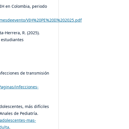
VIH en Colombia, periodo
formesdeevento/VIH%20PE%20II%202025.pdf
ta-Herrera, R. (2025).
 estudiantes
Infecciones de transmisión
Paginas/infecciones-
dolescentes, más difíciles
Anales de Pediatría.
n-adolescentes-mas-
dulta
.