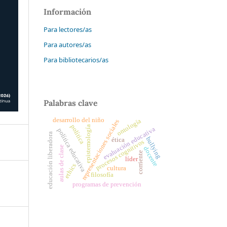
Información
Para lectores/as
Para autores/as
Para bibliotecarios/as
Palabras clave
desarrollo del niño
ontología
representaciones sociales
política
epistemología
evaluación educativa
política educativa
educación liberadora
bullying
ética
procesos cognitivos
aulas de clase
docente
corriente
líder
ethics
cultura
filosofía
programas de prevención