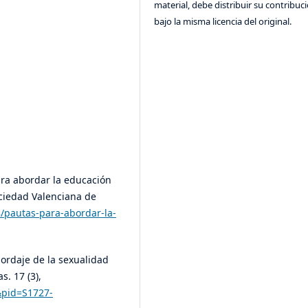
material, debe distribuir su contribuc
bajo la misma licencia del original.
ara abordar la educación
ociedad Valenciana de
/pautas-para-abordar-la-
Abordaje de la sexualidad
. 17 (3),
t&pid=S1727-