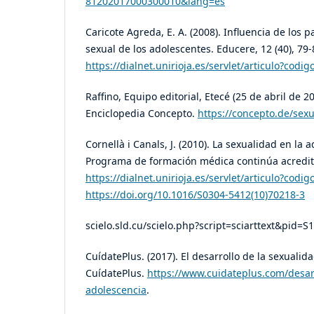
81202017000300010&lang=es
Caricote Agreda, E. A. (2008). Influencia de los 
sexual de los adolescentes. Educere, 12 (40), 79-
https://dialnet.unirioja.es/servlet/articulo?codi
Raffino, Equipo editorial, Etecé (25 de abril de 2
Enciclopedia Concepto.
https://concepto.de/sexu
Cornellà i Canals, J. (2010). La sexualidad en la 
Programa de formación médica continúa acredita
https://dialnet.unirioja.es/servlet/articulo?codi
https://doi.org/10.1016/S0304-5412(10)70218-3
scielo.sld.cu/scielo.php?script=sciarttext&pid
CuídatePlus. (2017). El desarrollo de la sexualid
CuídatePlus.
https://www.cuidateplus.com/desarr
adolescencia
.