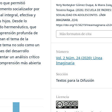
vo que permitió
Yerly Norbeyker Gómez Duque, & Maira Zula
mento socializador por
Teixeira Ragua. (2026). ESCUELA DE PADRES:
 integral, efectiva y
SEXUALIDAD EN ADOLESCENTES.
LÍNEA
IMAGINARIA
,
2
(24).
s hijos. Desde lo
https://doi.org/10.56219/lneaimaginaria.v2i2
odo hermenéutico, que
omprensión profunda de
Más formatos de cita
ean el tema de la
te tema no solo como un
es del desarrollo
Número
ntar un análisis crítico
Vol. 2 Núm. 24 (2026): Línea
comprensión más abierta
Imaginaria
Sección
Textos para la Difusión
Licencia