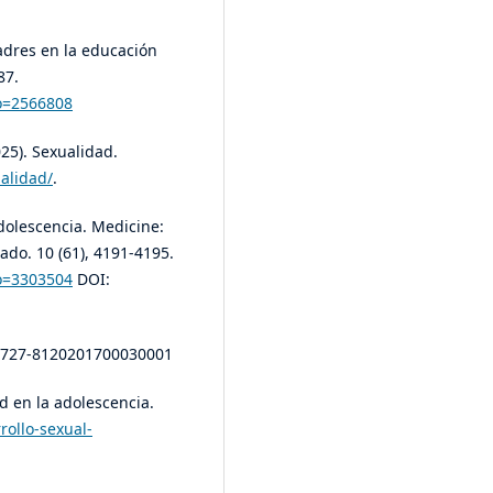
padres en la educación
87.
go=2566808
025). Sexualidad.
alidad/
.
adolescencia. Medicine:
do. 10 (61), 4191-4195.
go=3303504
DOI:
=S1727-8120201700030001
ad en la adolescencia.
ollo-sexual-