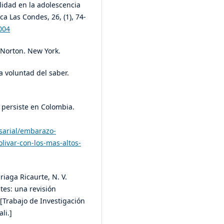
alidad en la adolescencia
ca Las Condes, 26, (1), 74-
004
. Norton. New York.
La voluntad del saber.
 persiste en Colombia.
sarial/embarazo-
livar-con-los-mas-altos-
riaga Ricaurte, N. V.
tes: una revisión
[Trabajo de Investigación
li.]