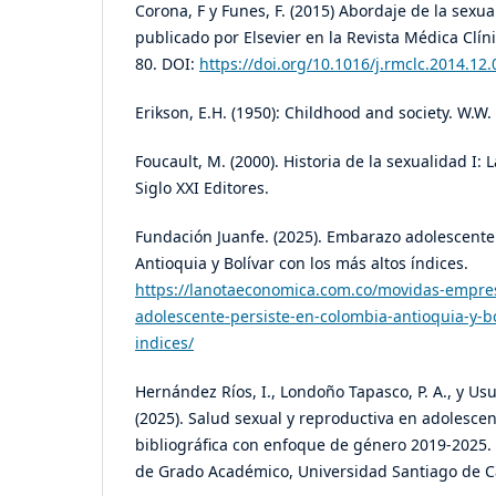
Corona, F y Funes, F. (2015) Abordaje de la sexu
publicado por Elsevier en la Revista Médica Clíni
80. DOI:
https://doi.org/10.1016/j.rmclc.2014.12.
Erikson, E.H. (1950): Childhood and society. W.W
Foucault, M. (2000). Historia de la sexualidad I: 
Siglo XXI Editores.
Fundación Juanfe. (2025). Embarazo adolescente
Antioquia y Bolívar con los más altos índices.
https://lanotaeconomica.com.co/movidas-empre
adolescente-persiste-en-colombia-antioquia-y-bo
indices/
Hernández Ríos, I., Londoño Tapasco, P. A., y Usu
(2025). Salud sexual y reproductiva en adolescen
bibliográfica con enfoque de género 2019-2025. 
de Grado Académico, Universidad Santiago de Ca