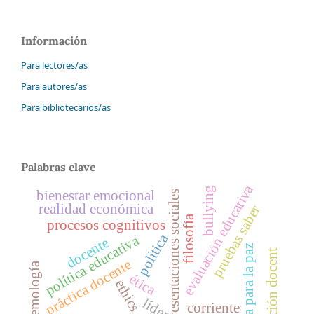
Información
Para lectores/as
Para autores/as
Para bibliotecarios/as
Palabras clave
evaluación educativa
bullying
bienestar emocional
representaciones sociales
realidad económica
pruebas saber
filosofía
procesos cognitivos
política
política educativa
docente
catedra para la paz
formación docent
práctica docente
epistemología
ética
ethics
líder
corriente