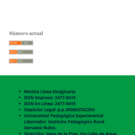
Número actual
Revista Línea Imaginaria
ISSN Impreso: 2477-9415
ISSN En Línea: 2477-9415
Depósito Legal: p.p.200602TA2254
Universidad Pedagógica Experimental
Libertador. Instituto Pedagógico Rural
Gervasio Rubio.
Dirección: Vega de la Pipa, Via Caño de Agua,