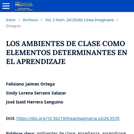
Inicio
/
Archivos
/
Vol. 2 Núm. 24 (2026): Línea Imaginaria
/
Ensayos
LOS AMBIENTES DE CLASE COMO
ELEMENTOS DETERMINANTES EN
EL APRENDIZAJE
Felisiano Jaimes Ortega
Sindy Lorena Serrano Salazar
José Isaid Herrera Sanguino
https://doi.org/10.56219/lneaimaginaria.v2i24.5570
DOI:
ambientes de clase, enseñanza, aprendizaje,
Palabras clave: