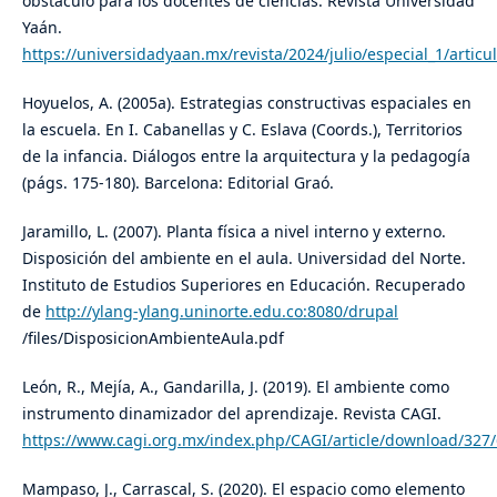
obstáculo para los docentes de ciencias. Revista Universidad
Yaán.
https://universidadyaan.mx/revista/2024/julio/especial_1/articu
Hoyuelos, A. (2005a). Estrategias constructivas espaciales en
la escuela. En I. Cabanellas y C. Eslava (Coords.), Territorios
de la infancia. Diálogos entre la arquitectura y la pedagogía
(págs. 175-180). Barcelona: Editorial Graó.
Jaramillo, L. (2007). Planta física a nivel interno y externo.
Disposición del ambiente en el aula. Universidad del Norte.
Instituto de Estudios Superiores en Educación. Recuperado
de
http://ylang-ylang.uninorte.edu.co:8080/drupal
/files/DisposicionAmbienteAula.pdf
León, R., Mejía, A., Gandarilla, J. (2019). El ambiente como
instrumento dinamizador del aprendizaje. Revista CAGI.
https://www.cagi.org.mx/index.php/CAGI/article/download/327
Mampaso, J., Carrascal, S. (2020). El espacio como elemento