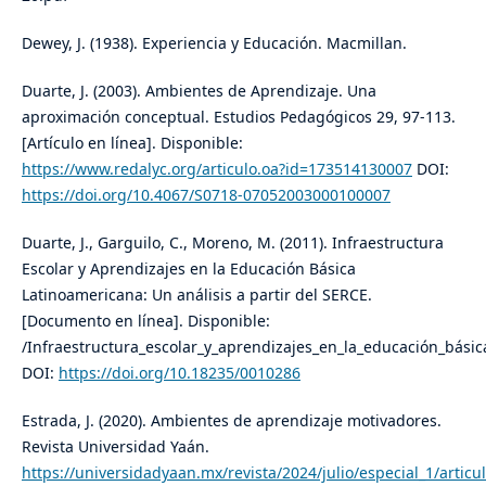
Dewey, J. (1938). Experiencia y Educación. Macmillan.
Duarte, J. (2003). Ambientes de Aprendizaje. Una
aproximación conceptual. Estudios Pedagógicos 29, 97-113.
[Artículo en línea]. Disponible:
https://www.redalyc.org/articulo.oa?id=173514130007
DOI:
https://doi.org/10.4067/S0718-07052003000100007
Duarte, J., Garguilo, C., Moreno, M. (2011). Infraestructura
Escolar y Aprendizajes en la Educación Básica
Latinoamericana: Un análisis a partir del SERCE.
[Documento en línea]. Disponible:
/Infraestructura_escolar_y_aprendizajes_en_la_educación_básic
DOI:
https://doi.org/10.18235/0010286
Estrada, J. (2020). Ambientes de aprendizaje motivadores.
Revista Universidad Yaán.
https://universidadyaan.mx/revista/2024/julio/especial_1/articu