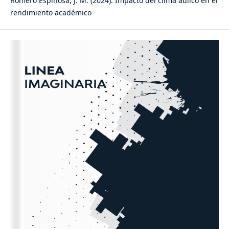
Romero Espinosa, J. M. (2024). Impacto del clima áulico en el
rendimiento académico