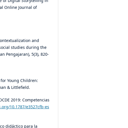
se of Digital Storytelling in
al Online Journal of
Contextualization and
 social studies during the
n Pengajaran), 5(3), 820-
 for Young Children:
n & Littlefield.
a OCDE 2019: Competencias
oi.org/10.1787/e3527cfb-es
ico didáctico para la