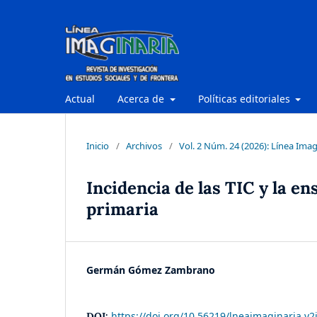
Actual
Acerca de
Políticas editoriales
Inicio
/
Archivos
/
Vol. 2 Núm. 24 (2026): Línea Imag
Incidencia de las TIC y la e
primaria
Germán Gómez Zambrano
https://doi.org/10.56219/lneaimaginaria.v2
DOI: