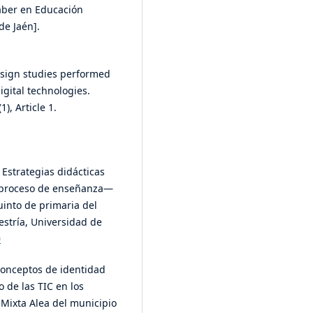
saber en Educación
de Jaén].
design studies performed
igital technologies.
), Article 1.
. Estrategias didácticas
 proceso de enseñanza—
uinto de primaria del
estría, Universidad de
0
o conceptos de identidad
o de las TIC en los
 Mixta Alea del municipio