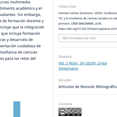
ecursos multimedia
Cómo citar
ndimiento académico y el
Germán Gómez Zambrano. (2026). Incidencia 
studiantes. Sin embargo,
TIC y la enseñanza de ciencias sociales en ed
lta de formación docente y
primaria.
LÍNEA IMAGINARIA
,
2
(24).
oncluye que la integración
https://doi.org/10.56219/lneaimaginaria.v2i2
o que incluya formación
Más formatos de cita
ras y desarrollo de
mentación cuidadosa de
enseñanza de ciencias
Número
es para los retos del
Vol. 2 Núm. 24 (2026): Línea
Imaginaria
Sección
Articulos de Revisión Bibliográfic
Licencia