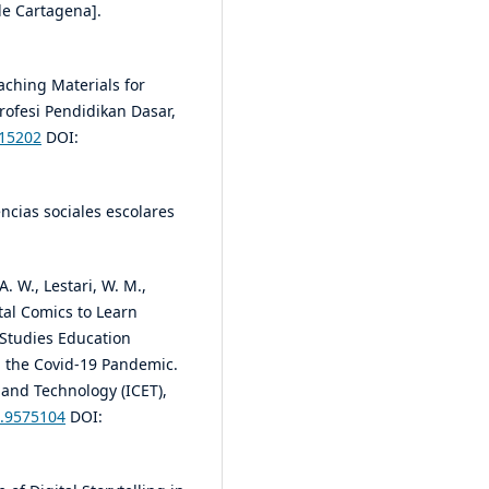
de Cartagena].
aching Materials for
rofesi Pendidikan Dasar,
.15202
DOI:
encias sociales escolares
A. W., Lestari, W. M.,
ital Comics to Learn
 Studies Education
g the Covid-19 Pandemic.
 and Technology (ICET),
1.9575104
DOI: