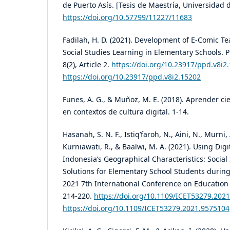
de Puerto Asís. [Tesis de Maestría, Universidad 
https://doi.org/10.57799/11227/11683
Fadilah, H. D. (2021). Development of E-Comic Te
Social Studies Learning in Elementary Schools. P
8(2), Article 2.
https://doi.org/10.23917/ppd.v8i2
https://doi.org/10.23917/ppd.v8i2.15202
Funes, A. G., & Muñoz, M. E. (2018). Aprender ci
en contextos de cultura digital. 1-14.
Hasanah, S. N. F., Istiq’faroh, N., Aini, N., Murni, 
Kurniawati, R., & Baalwi, M. A. (2021). Using Dig
Indonesia’s Geographical Characteristics: Social
Solutions for Elementary School Students durin
2021 7th International Conference on Education
214-220.
https://doi.org/10.1109/ICET53279.202
https://doi.org/10.1109/ICET53279.2021.9575104