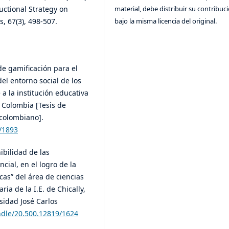
ructional Strategy on
material, debe distribuir su contribuc
, 67(3), 498-507.
bajo la misma licencia del original.
:
de gamificación para el
l entorno social de los
a la institución educativa
a Colombia [Tesis de
ncolombiano].
3/1893
nibilidad de las
cial, en el logro de la
cas” del área de ciencias
ia de la I.E. de Chically,
sidad José Carlos
ndle/20.500.12819/1624