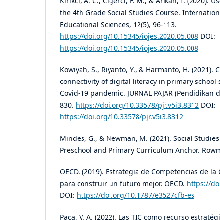
Kirikci, A. C., Cigerci, F. M., & Arikan, I. (2020). U
the 4th Grade Social Studies Course. Internation
Educational Sciences, 12(5), 96-113.
https://doi.org/10.15345/iojes.2020.05.008
DOI:
https://doi.org/10.15345/iojes.2020.05.008
Kowiyah, S., Riyanto, Y., & Harmanto, H. (2021). 
connectivity of digital literacy in primary school
Covid-19 pandemic. JURNAL PAJAR (Pendidikan da
830.
https://doi.org/10.33578/pjr.v5i3.8312
DOI:
https://doi.org/10.33578/pjr.v5i3.8312
Mindes, G., & Newman, M. (2021). Social Studies
Preschool and Primary Curriculum Anchor. Rowma
OECD. (2019). Estrategia de Competencias de l
para construir un futuro mejor. OECD.
https://d
DOI:
https://doi.org/10.1787/e3527cfb-es
Paca, V. A. (2022). Las TIC como recurso estratég