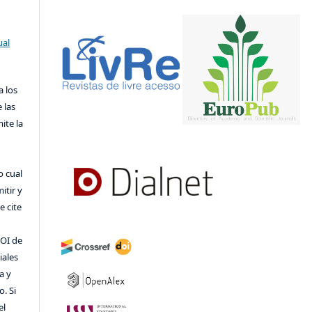
ual
a los
 las
ite la
o cual
itir y
 cite
DOI de
iales
a y
o. Si
el