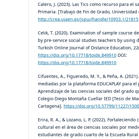
Calero, J. (2023). Las Tics como recurso para el 
Primaria. [Trabajo de Fin de Grado, Universidad 
http://crea.ujaen.es/jspui/handle/10953.1/21815
Celık, T. (2020). Examination of sample course 
by pre-service social studies teachers by using d
Turkish Online Journal of Distance Education, 22(1
https://doi.org/10.17718/tojde.849910
DOI:
https://doi.org/10.17718/tojde.849910
Cifuentes, A., Figueredo, M. Y., & Peña, A. (2021)
mediadas por la plataforma EDUCAPLAY para el
Aprendizaje de las ciencias sociales del grado q
Colegio Diego Montaña Cuellar IED [Tesis de Ma
Cartagena].
https://doi.org/10.57799/11227/150
Erira, R. A., & Lozano, L. P. (2022). Fortaleciend
cultural en el área de ciencias sociales por medi
estudiantes de grado cuarto de la Escuela Rural