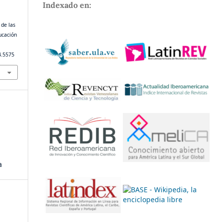
Indexado en:
de las
ucación
4.5575
a