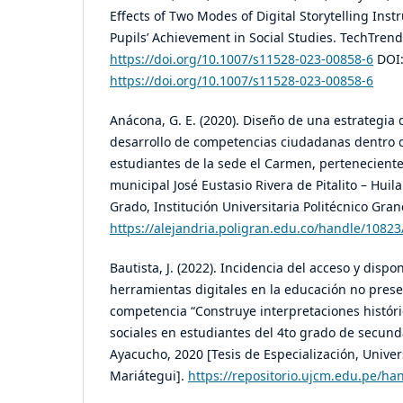
Effects of Two Modes of Digital Storytelling Inst
Pupils’ Achievement in Social Studies. TechTrends
https://doi.org/10.1007/s11528-023-00858-6
DOI
https://doi.org/10.1007/s11528-023-00858-6
Anácona, G. E. (2020). Diseño de una estrategia 
desarrollo de competencias ciudadanas dentro de
estudiantes de la sede el Carmen, perteneciente 
municipal José Eustasio Rivera de Pitalito – Huil
Grado, Institución Universitaria Politécnico Gra
https://alejandria.poligran.edu.co/handle/1082
Bautista, J. (2022). Incidencia del acceso y dispo
herramientas digitales en la educación no presen
competencia “Construye interpretaciones históri
sociales en estudiantes del 4to grado de secundar
Ayacucho, 2020 [Tesis de Especialización, Univer
Mariátegui].
https://repositorio.ujcm.edu.pe/ha