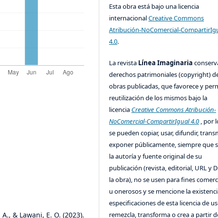
Esta obra está bajo una licencia
internacional
Creative Commons
Atribución-NoComercial-CompartirIg
4.0
.
La revista
Línea Imaginaria
conserv
derechos patrimoniales (copyright) de
obras publicadas, que favorece y perm
reutilización de los mismos bajo la
licencia
Creative Commons Atribución-
NoComercial-CompartirIgual 4.0
, por l
se pueden copiar, usar, difundir, transm
exponer públicamente, siempre que se
la autoría y fuente original de su
publicación (revista, editorial, URL y 
la obra), no se usen para fines comerc
u onerosos y se mencione la existenci
especificaciones de esta licencia de us
A., & Lawani, E. O. (2023).
remezcla, transforma o crea a partir d