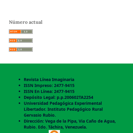
Número actual
Revista Línea Imaginaria
ISSN Impreso: 2477-9415
ISSN En Línea: 2477-9415
Depósito Legal: p.p.200602TA2254
Universidad Pedagógica Experimental
Libertador. Instituto Pedagógico Rural
Gervasio Rubio.
Dirección: Vega de la Pipa, Via Caño de Agua,
Rubio. Edo. Táchira, Venezuela.