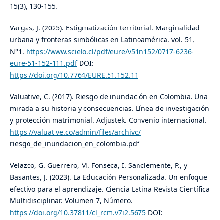
15(3), 130-155.
Vargas, J. (2025). Estigmatización territorial: Marginalidad
urbana y fronteras simbólicas en Latinoamérica. vol. 51,
N°1.
https://www.scielo.cl/pdf/eure/v51n152/0717-6236-
eure-51-152-111.pdf
DOI:
https://doi.org/10.7764/EURE.51.152.11
Valuative, C. (2017). Riesgo de inundación en Colombia. Una
mirada a su historia y consecuencias. Línea de investigación
y protección matrimonial. Adjustek. Convenio internacional.
https://valuative.co/admin/files/archivo/
riesgo_de_inundacion_en_colombia.pdf
Velazco, G. Guerrero, M. Fonseca, I. Sanclemente, P., y
Basantes, J. (2023). La Educación Personalizada. Un enfoque
efectivo para el aprendizaje. Ciencia Latina Revista Científica
Multidisciplinar. Volumen 7, Número.
https://doi.org/10.37811/cl_rcm.v7i2.5675
DOI: