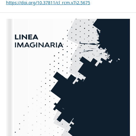
https://doi.org/10.37811/cl_rcm.v7i2.5675