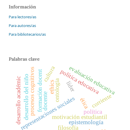
Información
Para lectores/as
Para autores/as
Para bibliotecarios/as
Palabras clave
evaluación educativa
cultura
procesos cognitivos
política educativa
formación docent
desarrollo del niño
desarrollo académic
ontología
ethics
líder
docente
corriente
representaciones sociales
ética
política
motivación estudiantil
epistemología
filosofía