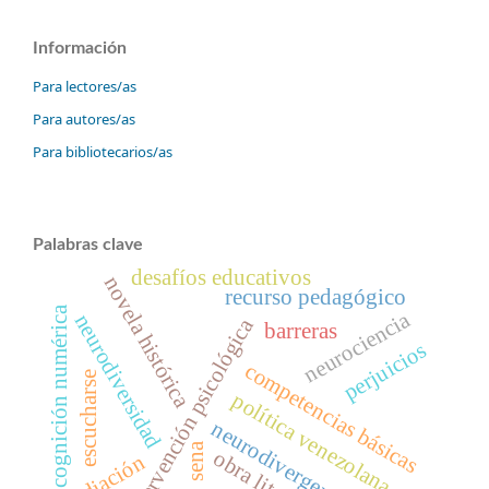
Información
Para lectores/as
Para autores/as
Para bibliotecarios/as
Palabras clave
desafíos educativos
novela histórica
recurso pedagógico
cognición numérica
neurociencia
neurodiversidad
intervención psicológica
barreras
perjuicios
competencias básicas
escucharse
política venezolana
neurodivergencia
sena
obra literaria
mediación