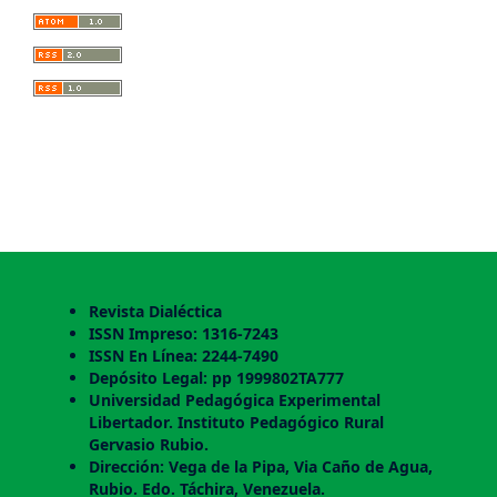
Revista Dialéctica
ISSN Impreso: 1316-7243
ISSN En Línea: 2244-7490
Depósito Legal: pp 1999802TA777
Universidad Pedagógica Experimental
Libertador. Instituto Pedagógico Rural
Gervasio Rubio.
Dirección: Vega de la Pipa, Via Caño de Agua,
Rubio. Edo. Táchira, Venezuela.