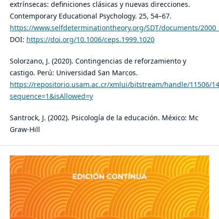
extrínsecas: definiciones clásicas y nuevas direcciones.
Contemporary Educational Psychology. 25, 54–67.
https://www.selfdeterminationtheory.org/SDT/documents/2000_
DOI:
https://doi.org/10.1006/ceps.1999.1020
Solorzano, J. (2020). Contingencias de reforzamiento y
castigo. Perú: Universidad San Marcos.
https://repositorio.usam.ac.cr/xmlui/bitstream/handle/1150
sequence=1&isAllowed=y
Santrock, J. (2002). Psicología de la educación. México: Mc
Graw-Hill