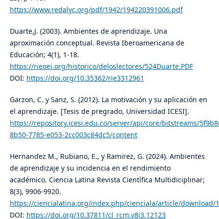
https://www.redalyc.org/pdf/1942/194220391006.pdf
Duarte,J. (2003). Ambientes de aprendizaje. Una
aproximación conceptual. Revista Iberoamericana de
Educación; 4(1), 1-18.
https://rieoei.org/historico/deloslectores/524Duarte.PDF
DOI:
https://doi.org/10.35362/rie3312961
Garzon, C. y Sanz, S. (2012). La motivación y su aplicación en
el aprendizaje. [Tesis de pregrado, Universidad ICESI].
https://repository.icesi.edu.co/server/api/core/bitstreams/5f9b8
8b50-7785-e053-2cc003c84dc5/content
Hernandez M., Rubiano, E., y Ramirez, G. (2024). Ambientes
de aprendizaje y su incidencia en el rendimiento
académico. Ciencia Latina Revista Científica Multidiciplinar;
8(3), 9906-9920.
https://ciencialatina.org/index.php/cienciala/article/download
DOI:
https://doi.org/10.37811/cl_rcm.v8i3.12123