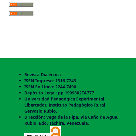
Revista Dialéctica
ISSN Impreso: 1316-7243
ISSN En Línea: 2244-7490
Depósito Legal: pp 1999802TA777
Universidad Pedagógica Experimental
Libertador. Instituto Pedagógico Rural
Gervasio Rubio.
Dirección: Vega de la Pipa, Via Caño de Agua,
Rubio. Edo. Táchira, Venezuela.