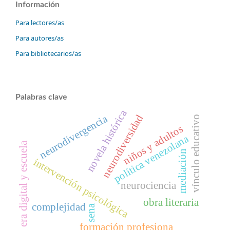
Información
Para lectores/as
Para autores/as
Para bibliotecarios/as
Palabras clave
novela histórica
neurodiversidad
neurodivergencia
vínculo educativo
niños y adultos
política venezolana
era digital y escuela
mediación
intervención psicológica
neurociencia
obra literaria
complejidad
sena
formación profesiona