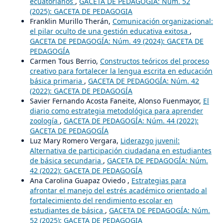
ecuatorianos
,
GACETA DE PEDAGOGÍA: Núm. 52
(2025): GACETA DE PEDAGOGIA
Franklin Murillo Therán,
Comunicación organizacional:
el pilar oculto de una gestión educativa exitosa
,
GACETA DE PEDAGOGÍA: Núm. 49 (2024): GACETA DE
PEDAGOGÍA
Carmen Tous Berrio,
Constructos teóricos del proceso
creativo para fortalecer la lengua escrita en educación
básica primaria
,
GACETA DE PEDAGOGÍA: Núm. 42
(2022): GACETA DE PEDAGOGÍA
Savier Fernando Acosta Faneite, Alonso Fuenmayor,
El
diario como estrategia metodológica para aprender
zoología
,
GACETA DE PEDAGOGÍA: Núm. 44 (2022):
GACETA DE PEDAGOGÍA
Luz Mary Romero Vergara,
Liderazgo juvenil:
Alternativa de participación ciudadana en estudiantes
de básica secundaria
,
GACETA DE PEDAGOGÍA: Núm.
42 (2022): GACETA DE PEDAGOGÍA
Ana Carolina Guapaz Oviedo ,
Estrategias para
afrontar el manejo del estrés académico orientado al
fortalecimiento del rendimiento escolar en
estudiantes de básica
,
GACETA DE PEDAGOGÍA: Núm.
52 (2025): GACETA DE PEDAGOGIA