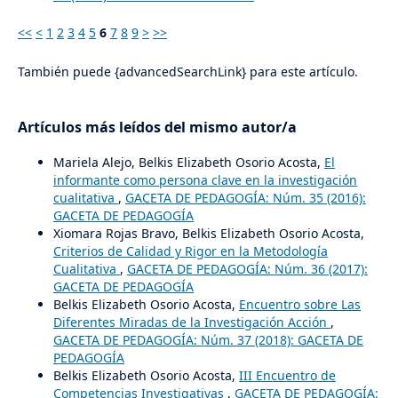
<<
<
1
2
3
4
5
6
7
8
9
>
>>
También puede {advancedSearchLink} para este artículo.
Artículos más leídos del mismo autor/a
Mariela Alejo, Belkis Elizabeth Osorio Acosta,
El
informante como persona clave en la investigación
cualitativa
,
GACETA DE PEDAGOGÍA: Núm. 35 (2016):
GACETA DE PEDAGOGÍA
Xiomara Rojas Bravo, Belkis Elizabeth Osorio Acosta,
Criterios de Calidad y Rigor en la Metodología
Cualitativa
,
GACETA DE PEDAGOGÍA: Núm. 36 (2017):
GACETA DE PEDAGOGÍA
Belkis Elizabeth Osorio Acosta,
Encuentro sobre Las
Diferentes Miradas de la Investigación Acción
,
GACETA DE PEDAGOGÍA: Núm. 37 (2018): GACETA DE
PEDAGOGÍA
Belkis Elizabeth Osorio Acosta,
III Encuentro de
Competencias Investigativas
,
GACETA DE PEDAGOGÍA: