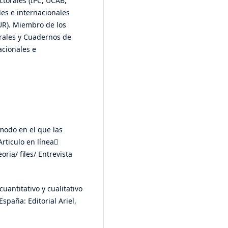
ctorales (IPC, UCAB,
les e internacionales
CUR). Miembro de los
urales y Cuadernos de
acionales e
 modo en el que las
rticulo en línea
ia/ files/ Entrevista
cuantitativo y cualitativo
España: Editorial Ariel,