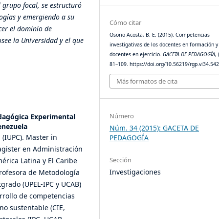
l grupo focal,
se estructuró
ogías y emergiendo a su
Cómo citar
cer el dominio de
Osorio Acosta, B. E. (2015). Competencias
see la Universidad y el que
investigativas de los docentes en formación y
docentes en ejercicio.
GACETA DE PEDAGOGÍA
, 
81–109. https://doi.org/10.56219/rgp.vi34.54
Más formatos de cita
Número
dagógica Experimental
enezuela
Núm. 34 (2015): GACETA DE
 (IUPC). Master in
PEDAGOGÍA
gister en Administración
Sección
érica Latina y El Caribe
Investigaciones
rofesora de Metodología
tgrado (UPEL-IPC y UCAB)
arrollo de competencias
no sustentable (CIE,