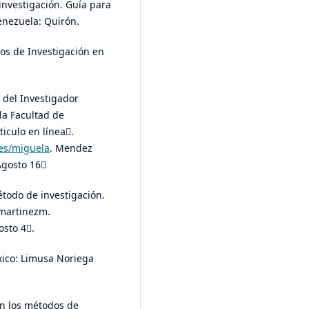
 investigación. Guía para
Venezuela: Quirón.
dos de Investigación en
 del Investigador
 la Facultad de
iculo en línea.
res/miguela
. Mendez
Agosto 16
étodo de investigación.
martinezm.
osto 4.
éxico: Limusa Noriega
s en los métodos de