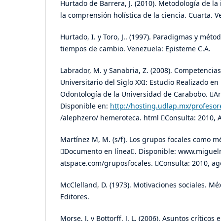
Hurtado de Barrera, J. (2010). Metodología de la
la comprensión holística de la ciencia. Cuarta. 
Hurtado, I. y Toro, J.. (1997). Paradigmas y méto
tiempos de cambio. Venezuela: Episteme C.A.
Labrador, M. y Sanabria, Z. (2008). Competencias
Universitario del Siglo XXI: Estudio Realizado en
Odontología de la Universidad de Carabobo. Art
Disponible en:
http://hosting.udlap.mx/profeso
/alephzero/ hemeroteca. html Consulta: 2010, 
Martínez M, M. (s/f). Los grupos focales como m
Documento en línea. Disponible: www.miguel
atspace.com/gruposfocales. Consulta: 2010, ag
McClelland, D. (1973). Motivaciones sociales. M
Editores.
Morse, J. y Bottorff, J. L. (2006). Asuntos crítico