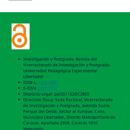
Investigación y Postgrado. Revista del
Vicerrectorado de Investigación y Postgrado.
Universidad Pedagógica Experimental
Libertador
ISSN-L:
1316-0087
E-ISSN
2244-7474
Depósito Legal: ppi201102DC3805
Dirección física: Sede Rectoral, Vicerrectorado
de Investigación y Postgrado, avenida Sucre,
Parque del Oeste, Sector el Yunque, Catia.
Municipio Libertador, Distrito Metropolitano de
Caracas. Apartado 2939, Caracas 1010.
Venezuela.