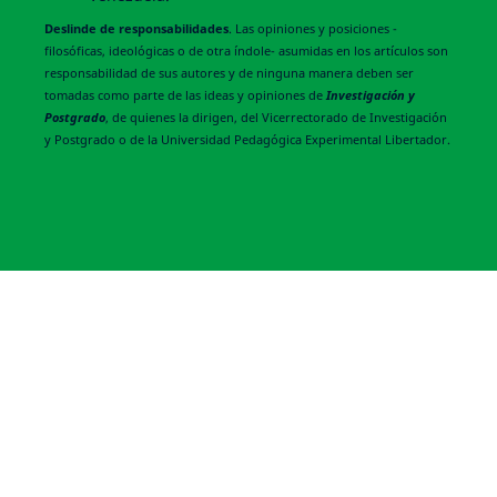
Deslinde de responsabilidades
. Las opiniones y posiciones -
filosóficas, ideológicas o de otra índole- asumidas en los artículos son
responsabilidad de sus autores y de ninguna manera deben ser
tomadas como parte de las ideas y opiniones de
Investigación y
Postgrado
, de quienes la dirigen, del Vicerrectorado de Investigación
y Postgrado o de la Universidad Pedagógica Experimental Libertador.