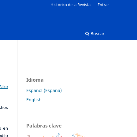
Histórico de la Revista
Entrar
Buscar
Idioma
like
Español (España)
English
chos
Palabras clave
o en
édito