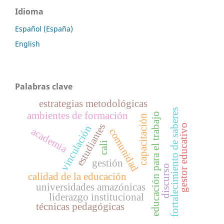
Idioma
Español (España)
English
Palabras clave
estrategias metodológicas
fortalecimiento de saberes
ambientes de formación
educación para el trabajo
capacitación
estudiantes
gestor educativo
vinculación
academia
comunidad
cali
gestión
discurso
calidad de la educación
universidades amazónicas
liderazgo institucional
técnicas pedagógicas