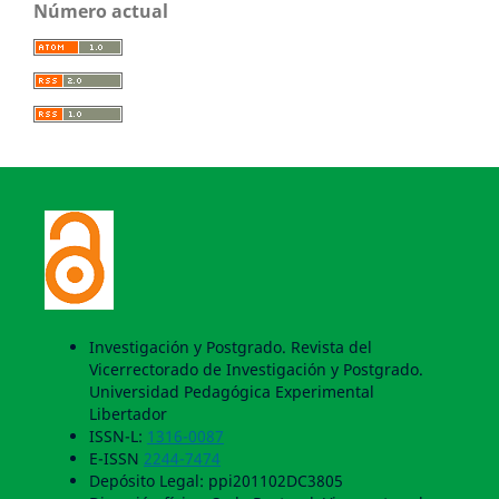
Número actual
Investigación y Postgrado. Revista del
Vicerrectorado de Investigación y Postgrado.
Universidad Pedagógica Experimental
Libertador
ISSN-L:
1316-0087
E-ISSN
2244-7474
Depósito Legal: ppi201102DC3805