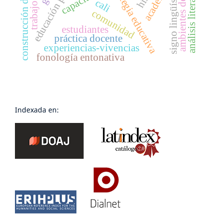
ambientes de formación
construcción de saberes
estrategia educativa
academia
signo lingüístico
análisis literario
cali
comunidad
estudiantes
práctica docente
experiencias-vivencias
fonología entonativa
Indexada en: