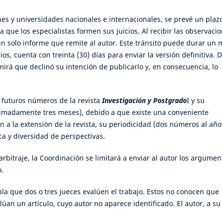
ones y universidades nacionales e internacionales, se prevé un plaz
que los especialistas formen sus juicios. Al recibir las observaci
un solo informe que remite al autor. Este tránsito puede durar un 
os, cuenta con treinta (30) días para enviar la versión definitiva. 
irá que declinó su intención de publicarlo y, en consecuencia, lo
 futuros números de la revista
I
nvestigación y Postgrado
I y su
ximadamente tres meses), debido a que existe una conveniente
n a la extensión de la revista, su periodicidad (dos números al año
ca y diversidad de perspectivas.
arbitraje, la Coordinación se limitará a enviar al autor los argumen
o.
la que dos o tres jueces evalúen el trabajo. Estos no conocen que
an un artículo, cuyo autor no aparece identificado. El autor, a su