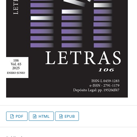
PDF
HTML
EPUB