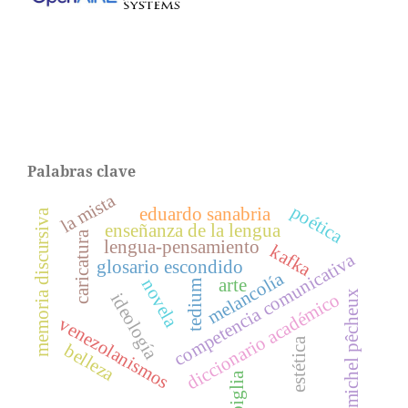
Palabras clave
la mista
poética
eduardo sanabria
memoria discursiva
enseñanza de la lengua
caricatura
lengua-pensamiento
kafka
competencia comunicativa
glosario escondido
melancolía
novela
arte
tedium
michel pêcheux
diccionario académico
ideología
venezolanismos
estética
belleza
piglia