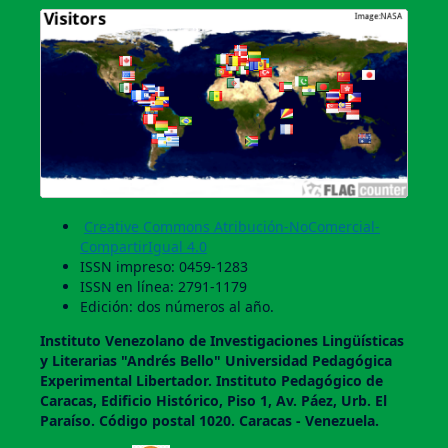
Creative Commons Atribución-NoComercial-
CompartirIgual 4.0
ISSN impreso: 0459-1283
ISSN en línea: 2791-1179
Edición: dos números al año.
Instituto Venezolano de Investigaciones Lingüí­sticas
y Literarias "Andrés Bello" Universidad Pedagógica
Experimental Libertador. Instituto Pedagógico de
Caracas, Edificio Histórico, Piso 1, Av. Páez, Urb. El
Paraí­so. Código postal 1020. Caracas - Venezuela.