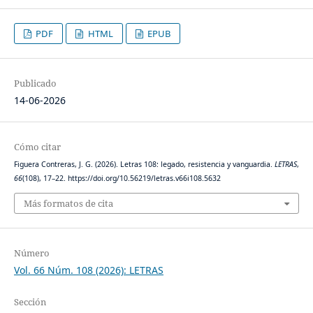
PDF
HTML
EPUB
Publicado
14-06-2026
Cómo citar
Figuera Contreras, J. G. (2026). Letras 108: legado, resistencia y vanguardia.
LETRAS
,
66
(108), 17–22. https://doi.org/10.56219/letras.v66i108.5632
Más formatos de cita
Número
Vol. 66 Núm. 108 (2026): LETRAS
Sección