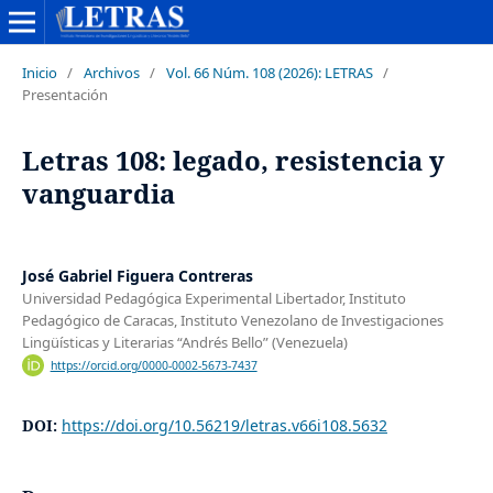
Inicio
/
Archivos
/
Vol. 66 Núm. 108 (2026): LETRAS
/
Presentación
Letras 108: legado, resistencia y
vanguardia
José Gabriel Figuera Contreras
Universidad Pedagógica Experimental Libertador, Instituto
Pedagógico de Caracas, Instituto Venezolano de Investigaciones
Lingüísticas y Literarias “Andrés Bello” (Venezuela)
https://orcid.org/0000-0002-5673-7437
DOI:
https://doi.org/10.56219/letras.v66i108.5632