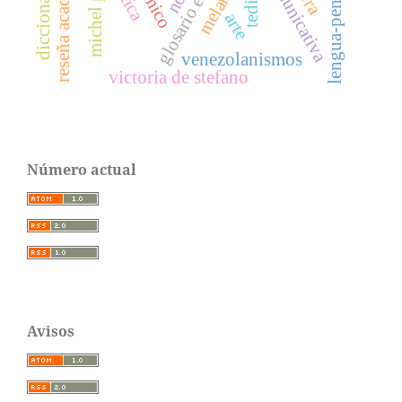
lengua-pensamiento
tedium
arte
venezolanismos
victoria de stefano
Número actual
Avisos