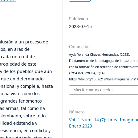
Publicado
2023-07-15
alusión a un proceso de
Cómo citar
os, en aras de
Ayda Yolanda Chaves Hernández. (2023).
e cada una red de
Fundamentos de la pedagogía de la paz en re
propiedad de este
con la formación en territorio de conflicto ar
y de los pueblos que aún
LÍNEA IMAGINARIA
,
1
(14).
os que en determinado
https://doi.org/10.56219/lneaimaginaria.v1i1
nsional y compleja, hasta
Más formatos de cita
o ha visto como los
os grandes fenómenos
las armas, tal como ha
Número
colombiano, sobre todo
Vol. 1 Núm. 14 (7): Línea Imagina
ilidad existencia y
Enero 2023
sistencia, en conflicto y
no ha sido todo, sino que