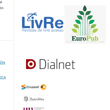
el
ión
IÓN
SICA