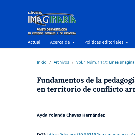
Actual
Acerca de
Políticas editoriales
Inicio
/
Archivos
/
Vol. 1 Núm. 14 (7): Línea Imagina
Fundamentos de la pedagogía
en territorio de conflicto a
Ayda Yolanda Chaves Hernández
https://doi.org/10.56219/lneaimaginaria.v1
DOI: