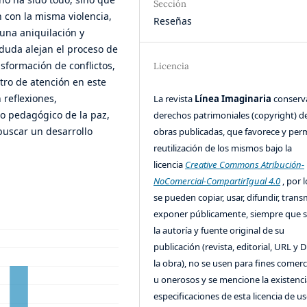
Sección
 con la misma violencia,
Reseñas
una aniquilación y
 duda alejan el proceso de
nsformación de conflictos,
Licencia
tro de atención en este
 reflexiones,
La revista
Línea Imaginaria
conserv
o pedagógico de la paz,
derechos patrimoniales (copyright) de
buscar un desarrollo
obras publicadas, que favorece y perm
reutilización de los mismos bajo la
licencia
Creative Commons Atribución-
NoComercial-CompartirIgual 4.0
, por l
se pueden copiar, usar, difundir, transm
exponer públicamente, siempre que se
la autoría y fuente original de su
publicación (revista, editorial, URL y 
la obra), no se usen para fines comerc
u onerosos y se mencione la existenci
especificaciones de esta licencia de us