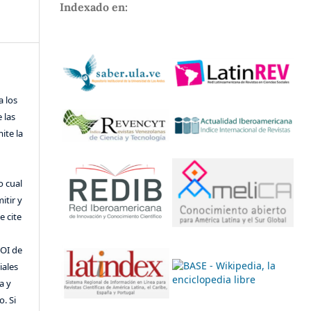
Indexado en:
a los
 las
ite la
o cual
itir y
 cite
DOI de
iales
a y
o. Si