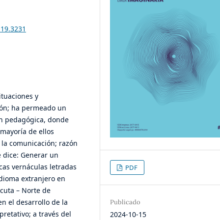
i19.3231
ituaciones y
ión; ha permeado un
ón pedagógica, donde
 mayoría de ellos
y la comunicación; razón
e dice: Generar un
icas vernáculas letradas
PDF
idioma extranjero en
cuta – Norte de
n el desarrollo de la
Publicado
retativo; a través del
2024-10-15