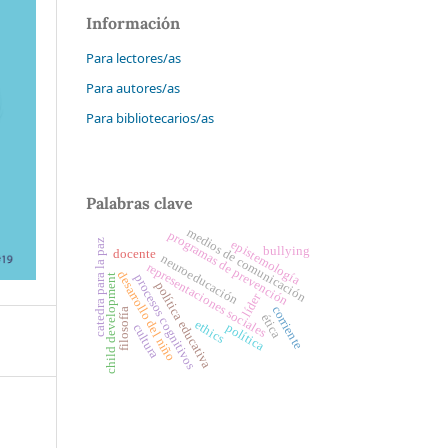
Información
Para lectores/as
Para autores/as
Para bibliotecarios/as
Palabras clave
medios de comunicación
programas de prevención
catedra para la paz
epistemología
bullying
docente
neuroeducación
representaciones sociales
desarrollo del niño
procesos cognitivos
child development
política educativa
líder
corriente
filosofía
ética
ethics
política
cultura