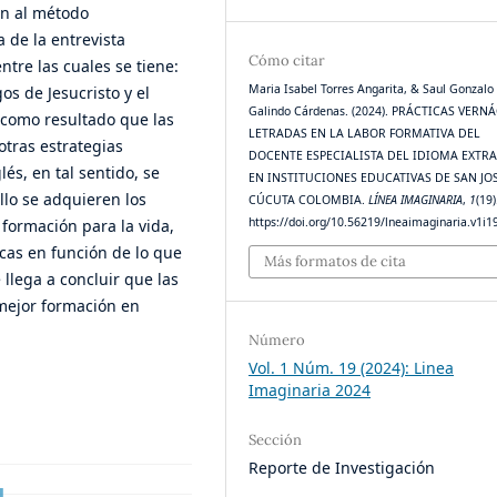
ón al método
 de la entrevista
Cómo citar
ntre las cuales se tiene:
Maria Isabel Torres Angarita, & Saul Gonzalo
s de Jesucristo y el
Galindo Cárdenas. (2024). PRÁCTICAS VERN
o como resultado que las
LETRADAS EN LA LABOR FORMATIVA DEL
otras estrategias
DOCENTE ESPECIALISTA DEL IDIOMA EXTR
és, en tal sentido, se
EN INSTITUCIONES EDUCATIVAS DE SAN JO
llo se adquieren los
CÚCUTA COLOMBIA.
LÍNEA IMAGINARIA
,
1
(19)
https://doi.org/10.56219/lneaimaginaria.v1i1
formación para la vida,
icas en función de lo que
Más formatos de cita
 llega a concluir que las
 mejor formación en
Número
Vol. 1 Núm. 19 (2024): Linea
Imaginaria 2024
Sección
Reporte de Investigación