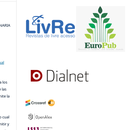
INARIA
ual
a los
 las
ite la
o cual
itir y