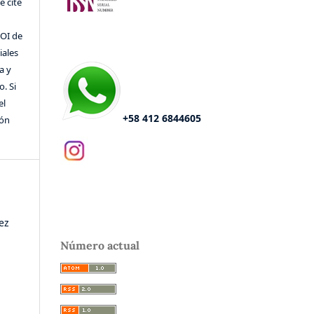
 cite
DOI de
iales
a y
o. Si
el
+58 412 6844605
ión
ez
Número actual