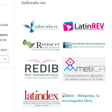
Indexado en:
ÁCULAS
ANJERO
SÉ DE
.
9.3231