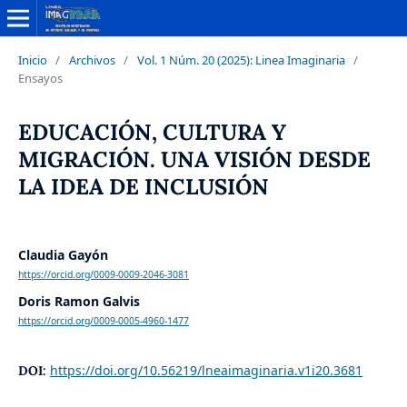
Inicio
/
Archivos
/
Vol. 1 Núm. 20 (2025): Linea Imaginaria
/
Ensayos
EDUCACIÓN, CULTURA Y
MIGRACIÓN. UNA VISIÓN DESDE
LA IDEA DE INCLUSIÓN
Claudia Gayón
https://orcid.org/0009-0009-2046-3081
Doris Ramon Galvis
https://orcid.org/0009-0005-4960-1477
https://doi.org/10.56219/lneaimaginaria.v1i20.3681
DOI: