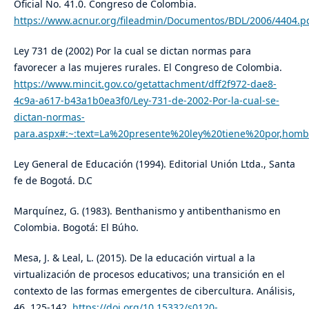
Oficial No. 41.0. Congreso de Colombia.
https://www.acnur.org/fileadmin/Documentos/BDL/2006/4404.p
Ley 731 de (2002) Por la cual se dictan normas para
favorecer a las mujeres rurales. El Congreso de Colombia.
https://www.mincit.gov.co/getattachment/dff2f972-dae8-
4c9a-a617-b43a1b0ea3f0/Ley-731-de-2002-Por-la-cual-se-
dictan-normas-
para.aspx#:~:text=La%20presente%20ley%20tiene%20por,ho
Ley General de Educación (1994). Editorial Unión Ltda., Santa
fe de Bogotá. D.C
Marquínez, G. (1983). Benthanismo y antibenthanismo en
Colombia. Bogotá: El Búho.
Mesa, J. & Leal, L. (2015). De la educación virtual a la
virtualización de procesos educativos; una transición en el
contexto de las formas emergentes de cibercultura. Análisis,
46, 125-142.
https://doi.org/10.15332/s0120-