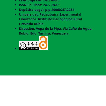
ISSN Impreso: 2477-9415
ISSN En Línea: 2477-9415
Depósito Legal: p.p.200602TA2254
Universidad Pedagógica Experimental
Libertador. Instituto Pedagógico Rural
Gervasio Rubio.
Dirección: Vega de la Pipa, Via Caño de Agua,
Rubio. Edo. Táchira, Venezuela.