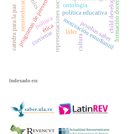
child development
programas de prevención
representaciones sociales
neuroeducación
ethics
formación docent
ontología
catedra para la paz
política educativa
política
motivación estudiantil
pruebas saber
ética
líder
corriente
cultura
Indexado en: