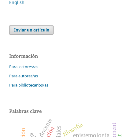
English
Enviar un artículo
Información
Para lectores/as
Para autores/as
Para bibliotecarios/as
Palabras clave
docente
filosofía
epistemología