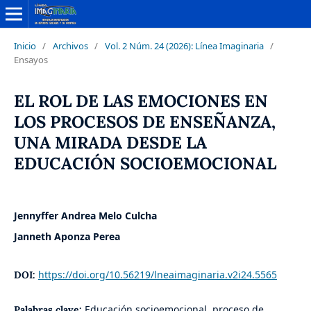
Inicio
/
Archivos
/
Vol. 2 Núm. 24 (2026): Línea Imaginaria
/
Ensayos
EL ROL DE LAS EMOCIONES EN
LOS PROCESOS DE ENSEÑANZA,
UNA MIRADA DESDE LA
EDUCACIÓN SOCIOEMOCIONAL
Jennyffer Andrea Melo Culcha
Janneth Aponza Perea
https://doi.org/10.56219/lneaimaginaria.v2i24.5565
DOI:
Educación socioemocional, proceso de
Palabras clave: