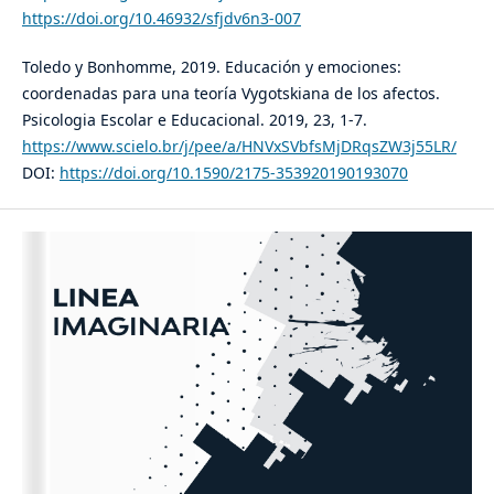
https://doi.org/10.46932/sfjdv6n3-007
Toledo y Bonhomme, 2019. Educación y emociones:
coordenadas para una teoría Vygotskiana de los afectos.
Psicologia Escolar e Educacional. 2019, 23, 1-7.
https://www.scielo.br/j/pee/a/HNVxSVbfsMjDRqsZW3j55LR/
DOI:
https://doi.org/10.1590/2175-353920190193070