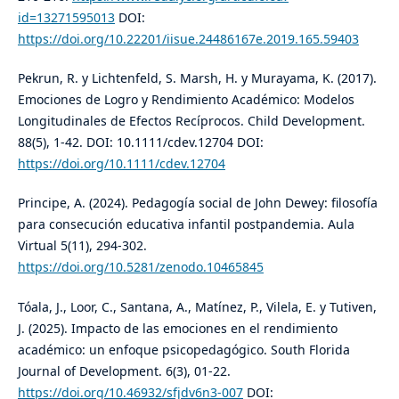
id=13271595013
DOI:
https://doi.org/10.22201/iisue.24486167e.2019.165.59403
Pekrun, R. y Lichtenfeld, S. Marsh, H. y Murayama, K. (2017).
Emociones de Logro y Rendimiento Académico: Modelos
Longitudinales de Efectos Recíprocos. Child Development.
88(5), 1-42. DOI: 10.1111/cdev.12704 DOI:
https://doi.org/10.1111/cdev.12704
Principe, A. (2024). Pedagogía social de John Dewey: filosofía
para consecución educativa infantil postpandemia. Aula
Virtual 5(11), 294-302.
https://doi.org/10.5281/zenodo.10465845
Tóala, J., Loor, C., Santana, A., Matínez, P., Vilela, E. y Tutiven,
J. (2025). Impacto de las emociones en el rendimiento
académico: un enfoque psicopedagógico. South Florida
Journal of Development. 6(3), 01-22.
https://doi.org/10.46932/sfjdv6n3-007
DOI: