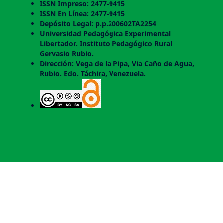
ISSN Impreso: 2477-9415
ISSN En Línea: 2477-9415
Depósito Legal: p.p.200602TA2254
Universidad Pedagógica Experimental
Libertador. Instituto Pedagógico Rural
Gervasio Rubio.
Dirección: Vega de la Pipa, Via Caño de Agua,
Rubio. Edo. Táchira, Venezuela.