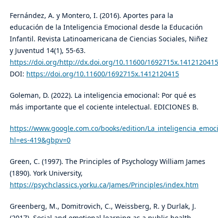
Fernández, A. y Montero, I. (2016). Aportes para la
educación de la Inteligencia Emocional desde la Educación
Infantil. Revista Latinoamericana de Ciencias Sociales, Niñez
y Juventud 14(1), 55-63.
https://doi.org/http://dx.doi.org/10.11600/1692715x.141212041
DOI:
https://doi.org/10.11600/1692715x.1412120415
Goleman, D. (2022). La inteligencia emocional: Por qué es
más importante que el cociente intelectual. EDICIONES B.
https://www.google.com.co/books/edition/La_inteligencia_emo
hl=es-419&gbpv=0
Green, C. (1997). The Principles of Psychology William James
(1890). York University,
https://psychclassics.yorku.ca/James/Principles/index.htm
Greenberg, M., Domitrovich, C., Weissberg, R. y Durlak, J.
(2017). Social and emotional learning as a public health