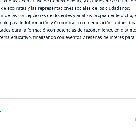
de cuencas con el uso de Geotecnologías, y estudios de avifauna d
 de eco-rutas y las representaciones sociales de los ciudadanos;
ir de las concepciones de docentes y análisis propiamente dicho; 
cnologías de Información y Comunicación en educación; autoestim
ultades para la formacióncompetencias de razonamiento, en distint
stema educativo, finalizando con eventos y reseñas de interés para 
r