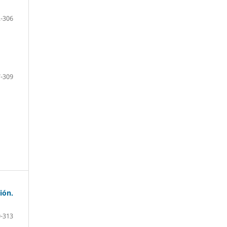
-306
-309
ión.
-313