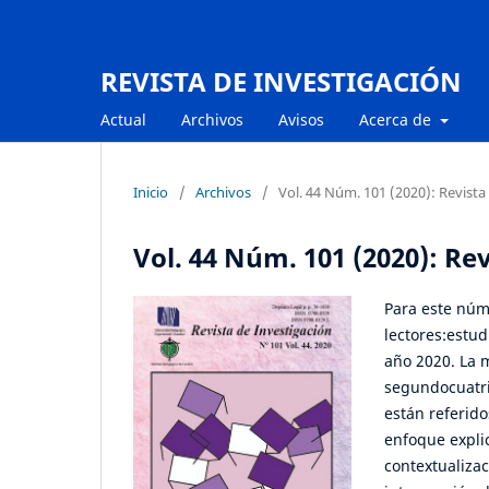
REVISTA DE INVESTIGACIÓN
Actual
Archivos
Avisos
Acerca de
Inicio
/
Archivos
/
Vol. 44 Núm. 101 (2020): Revista
Vol. 44 Núm. 101 (2020): Re
Para este núme
lectores:estud
año 2020. La m
segundocuatri
están referido
enfoque explic
contextualiza