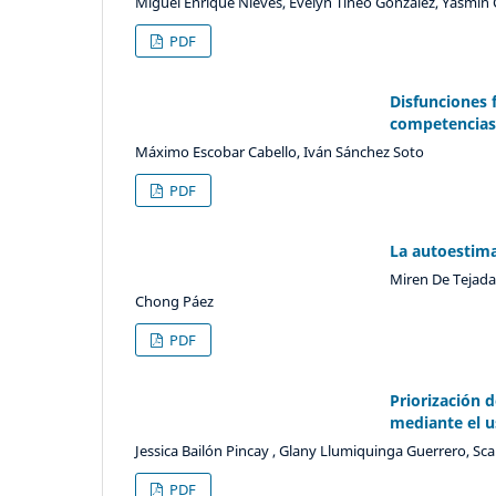
Miguel Enrique Nieves, Evelyn Tineo González, Yasmin
PDF
Disfunciones f
competencias
Máximo Escobar Cabello, Iván Sánchez Soto
PDF
La autoestima
Miren De Tejada
Chong Páez
PDF
Priorización 
mediante el u
Jessica Bailón Pincay , Glany Llumiquinga Guerrero, Sca
PDF