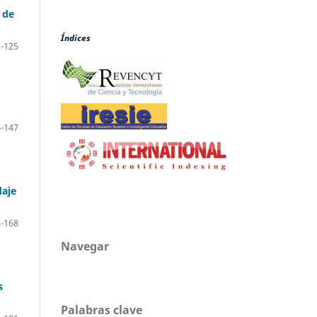
 de
Índices
-125
-147
daje
-168
Navegar
s
Palabras clave