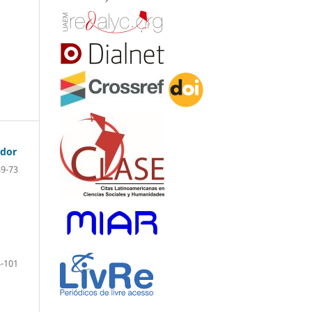
ador
49-73
-101