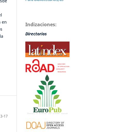
esde
el
a en
Indizaciones:
os
Directorios
la
13-17