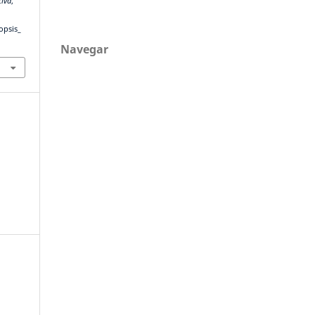
tiva
,
opsis_
Navegar