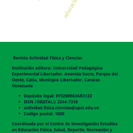
Revista Actividad Física y Ciencias
Institución editora: Universidad Pedagógica
Experimental Libertador. Avenida Sucre, Parque del
Oeste, Catia, Municipio Libertador, Caracas
Venezuela
Depósito legal: PPI200902AR3122
ISSN /DIGITAL): 2244-7318
actividad.fisica.ciencias@upel.edu.ve
Codigo postal: 1020
Coordinada por el Centro de Investigación Estudios
en Educación Física, Salud, Deporte, Recreación y