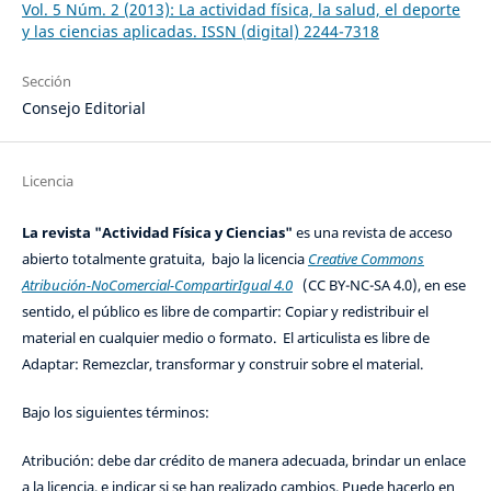
Vol. 5 Núm. 2 (2013): La actividad física, la salud, el deporte
y las ciencias aplicadas. ISSN (digital) 2244-7318
Sección
Consejo Editorial
Licencia
La revista "Actividad Física y Ciencias"
es una revista de acceso
abierto totalmente gratuita, bajo la licencia
Creative Commons
Atribución-NoComercial-CompartirIgual 4.0
(CC BY-NC-SA 4.0), en ese
sentido, el público es libre de compartir: Copiar y redistribuir el
material en cualquier medio o formato. El articulista es libre de
Adaptar: Remezclar, transformar y construir sobre el material.
Bajo los siguientes términos:
Atribución: debe dar crédito de manera adecuada, brindar un enlace
a la licencia, e indicar si se han realizado cambios. Puede hacerlo en