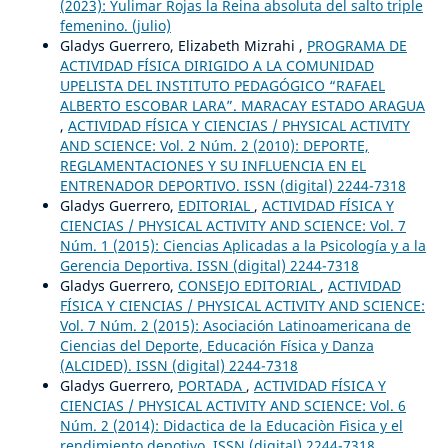
(2023): Yulimar Rojas la Reina absoluta del salto triple
femenino. (julio)
Gladys Guerrero, Elizabeth Mizrahi ,
PROGRAMA DE
ACTIVIDAD FÍSICA DIRIGIDO A LA COMUNIDAD
UPELISTA DEL INSTITUTO PEDAGÓGICO “RAFAEL
ALBERTO ESCOBAR LARA”. MARACAY ESTADO ARAGUA
,
ACTIVIDAD FÍSICA Y CIENCIAS / PHYSICAL ACTIVITY
AND SCIENCE: Vol. 2 Núm. 2 (2010): DEPORTE,
REGLAMENTACIONES Y SU INFLUENCIA EN EL
ENTRENADOR DEPORTIVO. ISSN (digital) 2244-7318
Gladys Guerrero,
EDITORIAL
,
ACTIVIDAD FÍSICA Y
CIENCIAS / PHYSICAL ACTIVITY AND SCIENCE: Vol. 7
Núm. 1 (2015): Ciencias Aplicadas a la Psicología y a la
Gerencia Deportiva. ISSN (digital) 2244-7318
Gladys Guerrero,
CONSEJO EDITORIAL
,
ACTIVIDAD
FÍSICA Y CIENCIAS / PHYSICAL ACTIVITY AND SCIENCE:
Vol. 7 Núm. 2 (2015): Asociación Latinoamericana de
Ciencias del Deporte, Educación Física y Danza
(ALCIDED). ISSN (digital) 2244-7318
Gladys Guerrero,
PORTADA
,
ACTIVIDAD FÍSICA Y
CIENCIAS / PHYSICAL ACTIVITY AND SCIENCE: Vol. 6
Núm. 2 (2014): Didactica de la Educaciòn Fìsica y el
rendimiento depotivo. ISSN (digital) 2244-7318