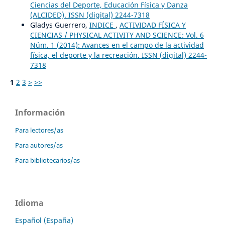
Ciencias del Deporte, Educación Física y Danza
(ALCIDED). ISSN (digital) 2244-7318
Gladys Guerrero,
INDICE
,
ACTIVIDAD FÍSICA Y
CIENCIAS / PHYSICAL ACTIVITY AND SCIENCE: Vol. 6
Núm. 1 (2014): Avances en el campo de la actividad
física, el deporte y la recreación. ISSN (digital) 2244-
7318
1
2
3
>
>>
Información
Para lectores/as
Para autores/as
Para bibliotecarios/as
Idioma
Español (España)