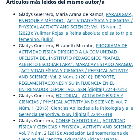
Artículos más leídos del mismo autor/a
Gladys Guerrero, Maria Arana de Ramos,
PARADIGMA,
ENFOQUE Y MÉTODO
,
ACTIVIDAD FÍSICA Y CIENCIAS /
PHYSICAL ACTIVITY AND SCIENCE: Vol. 15 Núm. 2
(2023): Yulimar Rojas la Reina absoluta del salto triple
femenino. (julio)
Gladys Guerrero, Elizabeth Mizrahi ,
PROGRAMA DE
ACTIVIDAD FÍSICA DIRIGIDO A LA COMUNIDAD
UPELISTA DEL INSTITUTO PEDAGÓGICO “RAFAEL
ALBERTO ESCOBAR LARA”. MARACAY ESTADO ARAGUA
,
ACTIVIDAD FÍSICA Y CIENCIAS / PHYSICAL ACTIVITY
AND SCIENCE: Vol. 2 Núm. 2 (2010): DEPORTE,
REGLAMENTACIONES Y SU INFLUENCIA EN EL
ENTRENADOR DEPORTIVO. ISSN (digital) 2244-7318
Gladys Guerrero,
EDITORIAL
,
ACTIVIDAD FÍSICA Y
CIENCIAS / PHYSICAL ACTIVITY AND SCIENCE: Vol. 7
Núm. 1 (2015): Ciencias Aplicadas a la Psicología y a la
Gerencia Deportiva. ISSN (digital) 2244-7318
Gladys Guerrero,
CONSEJO EDITORIAL
,
ACTIVIDAD
FÍSICA Y CIENCIAS / PHYSICAL ACTIVITY AND SCIENCE:
Vol. 7 Núm. 2 (2015): Asociación Latinoamericana de
Ciencias del Deporte, Educación Física y Danza