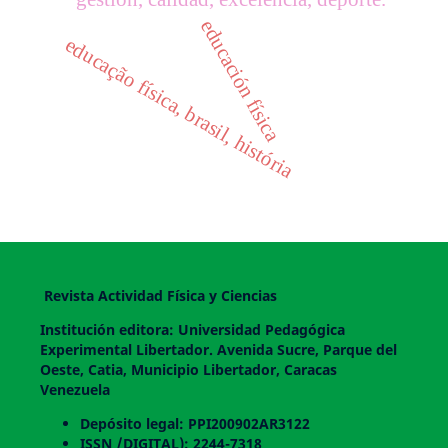
educación física
educação física, brasil, história
Revista Actividad Física y Ciencias
Institución editora: Universidad Pedagógica
Experimental Libertador. Avenida Sucre, Parque del
Oeste, Catia, Municipio Libertador, Caracas
Venezuela
Depósito legal: PPI200902AR3122
ISSN /DIGITAL): 2244-7318