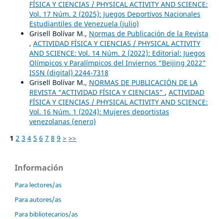
FÍSICA Y CIENCIAS / PHYSICAL ACTIVITY AND SCIENCE:
Vol. 17 Núm. 2 (2025): Juegos Deportivos Nacionales
Estudiantiles de Venezuela (julio)
Grisell Bolívar M.,
Normas de Publicación de la Revista
,
ACTIVIDAD FÍSICA Y CIENCIAS / PHYSICAL ACTIVITY
AND SCIENCE: Vol. 14 Núm. 2 (2022): Editorial: Juegos
Olímpicos y Paralímpicos del Inviernos “Beijing 2022”
ISSN (digital) 2244-7318
Grisell Bolívar M.,
NORMAS DE PUBLICACIÓN DE LA
REVISTA “ACTIVIDAD FÍSICA Y CIENCIAS”
,
ACTIVIDAD
FÍSICA Y CIENCIAS / PHYSICAL ACTIVITY AND SCIENCE:
Vol. 16 Núm. 1 (2024): Mujeres deportistas
venezolanas (enero)
1
2
3
4
5
6
7
8
9
>
>>
Información
Para lectores/as
Para autores/as
Para bibliotecarios/as