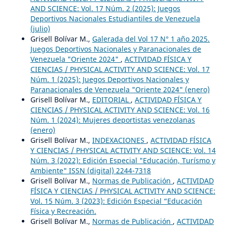
AND SCIENCE: Vol. 17 Núm. 2 (2025): Juegos
Deportivos Nacionales Estudiantiles de Venezuela
(julio)
Grisell Bolívar M.,
Galerada del Vol 17 N° 1 año 2025.
Juegos Deportivos Nacionales y Paranacionales de
Venezuela "Oriente 2024"
,
ACTIVIDAD FÍSICA Y
CIENCIAS / PHYSICAL ACTIVITY AND SCIENCE: Vol. 17
Núm. 1 (2025): Juegos Deportivos Nacionales y
Paranacionales de Venezuela "Oriente 2024" (enero)
Grisell Bolívar M.,
EDITORIAL
,
ACTIVIDAD FÍSICA Y
CIENCIAS / PHYSICAL ACTIVITY AND SCIENCE: Vol. 16
Núm. 1 (2024): Mujeres deportistas venezolanas
(enero)
Grisell Bolívar M.,
INDEXACIONES
,
ACTIVIDAD FÍSICA
Y CIENCIAS / PHYSICAL ACTIVITY AND SCIENCE: Vol. 14
Núm. 3 (2022): Edición Especial "Educación, Turísmo y
Ambiente" ISSN (digital) 2244-7318
Grisell Bolívar M.,
Normas de Publicación
,
ACTIVIDAD
FÍSICA Y CIENCIAS / PHYSICAL ACTIVITY AND SCIENCE:
Vol. 15 Núm. 3 (2023): Edición Especial “Educación
Física y Recreación.
Grisell Bolívar M.,
Normas de Publicación
,
ACTIVIDAD