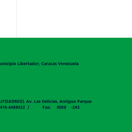
unicipio Libertador, Caracas Venezuela
DUFISADRED). Av. Las Delicias, Antiguo Parque
058 - 0416-6488422 / Fax: 0058 -243