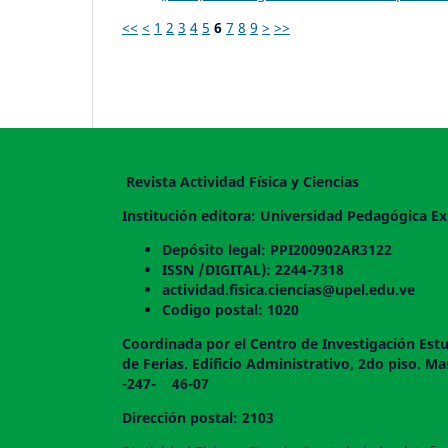
<<
<
1
2
3
4
5
6
7
8
9
>
>>
Revista Actividad Física y Ciencias
Institución editora: Universidad Pedagógica Ex
Depósito legal: PPI200902AR3122
ISSN /DIGITAL): 2244-7318
actividad.fisica.ciencias@upel.edu.ve
Codigo postal: 1020
Coordinada por el Centro de Investigación Estu
de Ferias. Edificio Administrativo, 2do
-247- 46-07
Dirección postal: 2103