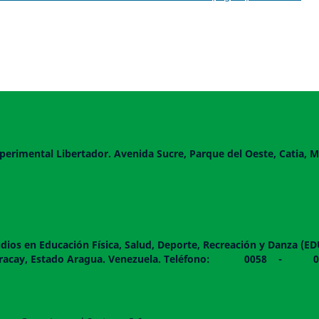
perimental Libertador. Avenida Sucre, Parque del Oeste, Catia, M
dios en Educación Física, Salud, Deporte, Recreación y Danza (E
 piso. Maracay, Estado Aragua. Venezuela. Teléfono: 0