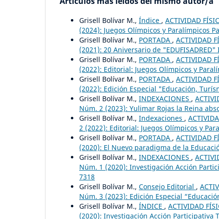
Artículos más leídos del mismo autor/a
Grisell Bolívar M.,
Índice
,
ACTIVIDAD FÍSIC
(2024): Juegos Olímpicos y Paralímpicos Par
Grisell Bolívar M.,
PORTADA
,
ACTIVIDAD FÍ
(2021): 20 Aniversario de "EDUFISADRED" I
Grisell Bolívar M.,
PORTADA
,
ACTIVIDAD FÍ
(2022): Editorial: Juegos Olímpicos y Paral
Grisell Bolívar M.,
PORTADA
,
ACTIVIDAD FÍ
(2022): Edición Especial "Educación, Turí
Grisell Bolívar M.,
INDEXACIONES
,
ACTIVI
Núm. 2 (2023): Yulimar Rojas la Reina absol
Grisell Bolívar M.,
Indexaciones
,
ACTIVIDA
2 (2022): Editorial: Juegos Olímpicos y Par
Grisell Bolívar M.,
PORTADA
,
ACTIVIDAD FÍ
(2020): El Nuevo paradigma de la Educación
Grisell Bolívar M.,
INDEXACIONES
,
ACTIVI
Núm. 1 (2020): Investigación Acción Partic
7318
Grisell Bolívar M.,
Consejo Editorial
,
ACTIV
Núm. 3 (2023): Edición Especial “Educación
Grisell Bolívar M.,
ÍNDICE
,
ACTIVIDAD FÍSI
(2020): Investigación Acción Participativa