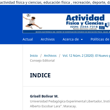
actividad física y ciencias, educación física , recreación, deporte, 
Actual
Archivos
Acerca de
Políticas de
Inicio
/
Archivos
/
Vol. 12 Núm. 2 (2020): El Nuevo 
Consejo Editorial
INDICE
Grisell Bolívar M.
Universidad Pedagógica Experimental Libertador, Inst
Alberto Escobar Lara”. Maracay.