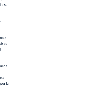
d o su
l
rma o
uir su
l
puede
e a
por la