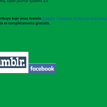
forma, Open Journal Systems 3.0
tribuye bajo unaa licencia
Creative Commons Atribución-NoComerci
ista es completamente gratuito.