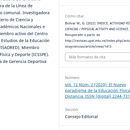
ra de la Línea de
vo comunal. Investigadora
Cómo citar
erio de Ciencia y
Bolívar M., G. (2022). INDICE.
ACTIVIDAD FÍS
académicos Nacionales e
CIENCIAS / PHYSICAL ACTIVITY AND SCIENCE
iembro activo del Centro
Recuperado a partir de
 Estudios de la Educación
http://revistas.upel.edu.ve/index.php/acti
sicayciencias/article/view/1413
DUFISADRED). Miembro
Física y Deporte (ICSSPE).
Más formatos de cita
a de Gerencia Deportiva
Número
Vol. 12 Núm. 2 (2020): El Nuevo
paradigma de la Educación Física
Distancia. ISSN (digital) 2244-73
Sección
Consejo Editorial