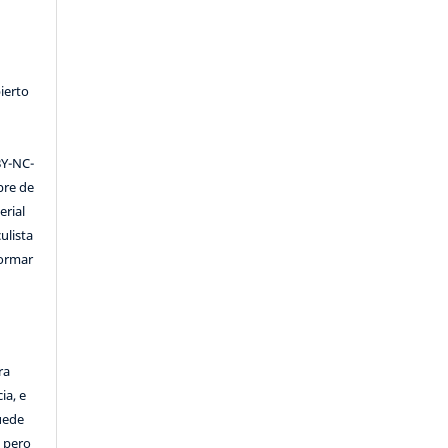
ierto
Y-NC-
ibre de
erial
ulista
formar
ra
ia, e
Puede
, pero