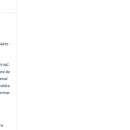
ierto
Y-NC-
ibre de
erial
ulista
formar
ra