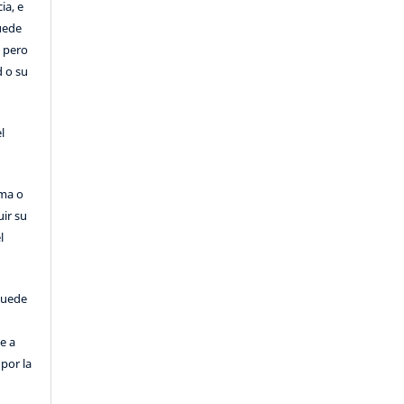
ia, e
Puede
, pero
d o su
l
rma o
uir su
l
puede
e a
por la