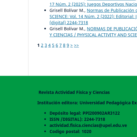
17 Núm. 2 (2025): Juegos Deportivos Nacion
Grisell Bolívar M.,
Normas de Publicación d
SCIENCE: Vol. 14 Núm. 2 (2022): Editorial:
(digital) 2244-7318
Grisell Bolívar M.,
NORMAS DE PUBLICACIÓN
Y CIENCIAS / PHYSICAL ACTIVITY AND SCIEN
1
2
3
4
5
6
7
8
9
>
>>
Revista Actividad Física y Ciencias
Institución editora: Universidad Pedagógica Ex
Depósito legal: PPI200902AR3122
ISSN /DIGITAL): 2244-7318
actividad.fisica.ciencias@upel.edu.ve
Codigo postal: 1020