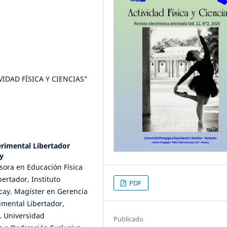
IDAD FÍSICA Y CIENCIAS”
rimental Libertador
y
fesora en Educación Física
ertador, Instituto
PDF
cay. Magíster en Gerencia
imental Libertador,
. Universidad
Publicado