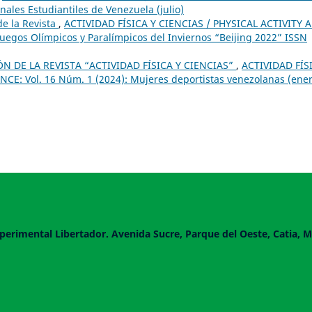
ales Estudiantiles de Venezuela (julio)
e la Revista
,
ACTIVIDAD FÍSICA Y CIENCIAS / PHYSICAL ACTIVITY 
 Juegos Olímpicos y Paralímpicos del Inviernos “Beijing 2022” ISSN
 DE LA REVISTA “ACTIVIDAD FÍSICA Y CIENCIAS”
,
ACTIVIDAD FÍS
CE: Vol. 16 Núm. 1 (2024): Mujeres deportistas venezolanas (ener
perimental Libertador. Avenida Sucre, Parque del Oeste, Catia, M