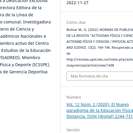
a a Dedicación Exclusiva
2022-11-27
rectora Editora de la
ra de la Línea de
vo comunal. Investigadora
Cómo citar
erio de Ciencia y
Bolívar M., G. (2022). NORMAS DE PUBLIC
académicos Nacionales e
DE LA REVISTA “ACTIVIDAD FÍSICA Y CIENC
ACTIVIDAD FÍSICA Y CIENCIAS / PHYSICAL ACT
iembro activo del Centro
AND SCIENCE
,
12
(2), 194–196. Recuperado a
 Estudios de la Educación
de
DUFISADRED). Miembro
http://revistas.upel.edu.ve/index.php/acti
Física y Deporte (ICSSPE).
sicayciencias/article/view/1438
a de Gerencia Deportiva
Más formatos de cita
Número
Vol. 12 Núm. 2 (2020): El Nuevo
paradigma de la Educación Física
Distancia. ISSN (digital) 2244-73
Sección