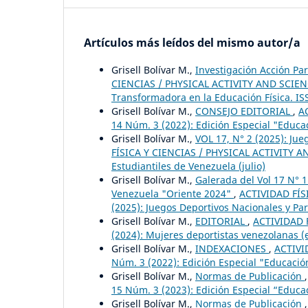
Artículos más leídos del mismo autor/a
Grisell Bolívar M.,
Investigación Acción Pa
CIENCIAS / PHYSICAL ACTIVITY AND SCIENCE:
Transformadora en la Educación Física. IS
Grisell Bolívar M.,
CONSEJO EDITORIAL
,
A
14 Núm. 3 (2022): Edición Especial "Educa
Grisell Bolívar M.,
VOL 17, N° 2 (2025): Ju
FÍSICA Y CIENCIAS / PHYSICAL ACTIVITY AN
Estudiantiles de Venezuela (julio)
Grisell Bolívar M.,
Galerada del Vol 17 N° 
Venezuela "Oriente 2024"
,
ACTIVIDAD FÍS
(2025): Juegos Deportivos Nacionales y Pa
Grisell Bolívar M.,
EDITORIAL
,
ACTIVIDAD F
(2024): Mujeres deportistas venezolanas (
Grisell Bolívar M.,
INDEXACIONES
,
ACTIVI
Núm. 3 (2022): Edición Especial "Educació
Grisell Bolívar M.,
Normas de Publicación
15 Núm. 3 (2023): Edición Especial “Educac
Grisell Bolívar M.,
Normas de Publicación