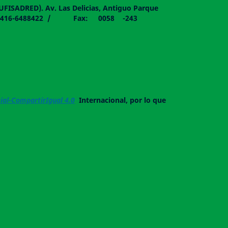
DUFISADRED). Av. Las Delicias, Antiguo Parque
058 - 0416-6488422 / Fax: 0058 -243
al-CompartirIgual 4.0
Internacional, por lo que