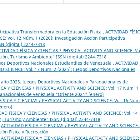
rticipativa Transformadora en la Educación Física
,
ACTIVIDAD FÍSIC
 Vol. 12 Núm. 1 (2020): Investigación Acción Participativa
SN (digital) 2244-7318
CTIVIDAD FÍSICA Y CIENCIAS / PHYSICAL ACTIVITY AND SCIENCE: Vo
ción, Turísmo y Ambiente" ISSN (digital) 2244-7318
egos Deportivos Nacionales Estudiantiles de Venezuela
,
ACTIVIDAD
D SCIENCE: Vol. 17 Núm. 2 (2025): Juegos Deportivos Nacionales
1 año 2025. Juegos Deportivos Nacionales y Paranacionales de
ICA Y CIENCIAS / PHYSICAL ACTIVITY AND SCIENCE: Vol. 17 Núm. 1
ranacionales de Venezuela "Oriente 2024" (enero)
ÍSICA Y CIENCIAS / PHYSICAL ACTIVITY AND SCIENCE: Vol. 16 Núm
enero)
DAD FÍSICA Y CIENCIAS / PHYSICAL ACTIVITY AND SCIENCE: Vol. 14
n, Turísmo y Ambiente" ISSN (digital) 2244-7318
,
ACTIVIDAD FÍSICA Y CIENCIAS / PHYSICAL ACTIVITY AND SCIENCE: 
ión Física y Recreación.
,
ACTIVIDAD FÍSICA Y CIENCIAS / PHYSICAL ACTIVITY AND SCIENCE: 