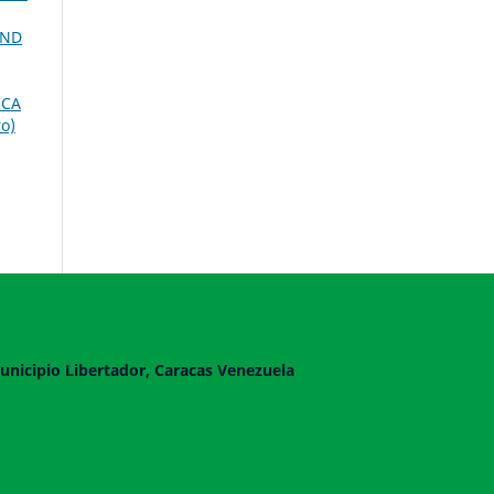
AND
ICA
o)
unicipio Libertador, Caracas Venezuela