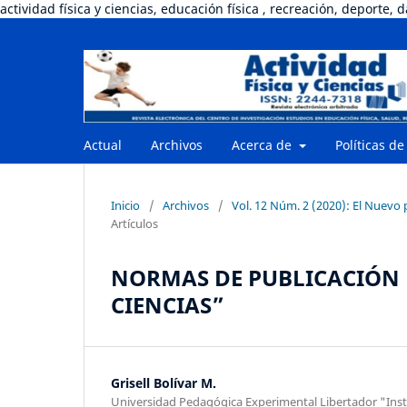
actividad física y ciencias, educación física , recreación, deporte, 
Actual
Archivos
Acerca de
Políticas de
Inicio
/
Archivos
/
Vol. 12 Núm. 2 (2020): El Nuevo 
Artículos
NORMAS DE PUBLICACIÓN D
CIENCIAS”
Grisell Bolívar M.
Universidad Pedagógica Experimental Libertador "Insti