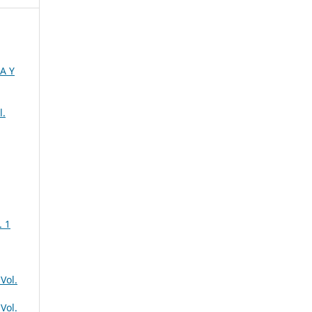
A Y
l.
. 1
Vol.
Vol.