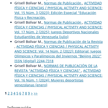
Grisell Bolívar M.,
Normas de Publicación
,
ACTIVIDAD
FÍSICA Y CIENCIAS / PHYSICAL ACTIVITY AND SCIENCE:
Vol. 15 Núm. 3 (2023): Edición Especial “Educación
Física y Recreación.
Grisell Bolívar M.,
Normas de Publicación
,
ACTIVIDAD
FÍSICA Y CIENCIAS / PHYSICAL ACTIVITY AND SCIENCE:
Vol. 17 Núm. 2 (2025): Juegos Deportivos Nacionales
Estudiantiles de Venezuela (julio)
Grisell Bolívar M.,
Normas de Publicación de la Revista
,
ACTIVIDAD FÍSICA Y CIENCIAS / PHYSICAL ACTIVITY
AND SCIENCE: Vol. 14 Núm. 2 (2022): Editorial: Juegos
Olímpicos y Paralímpicos del Inviernos “Beijing 2022”
ISSN (digital) 2244-7318
Grisell Bolívar M.,
NORMAS DE PUBLICACIÓN DE LA
REVISTA “ACTIVIDAD FÍSICA Y CIENCIAS”
,
ACTIVIDAD
FÍSICA Y CIENCIAS / PHYSICAL ACTIVITY AND SCIENCE:
Vol. 16 Núm. 1 (2024): Mujeres deportistas
venezolanas (enero)
1
2
3
4
5
6
7
8
9
>
>>
Información