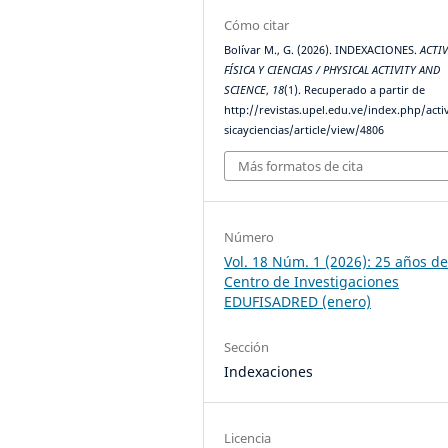
Cómo citar
Bolívar M., G. (2026). INDEXACIONES.
ACTI
FÍSICA Y CIENCIAS / PHYSICAL ACTIVITY AND
SCIENCE
,
18
(1). Recuperado a partir de
http://revistas.upel.edu.ve/index.php/acti
sicayciencias/article/view/4806
Más formatos de cita
Número
Vol. 18 Núm. 1 (2026): 25 años de
Centro de Investigaciones
EDUFISADRED (enero)
Sección
Indexaciones
Licencia