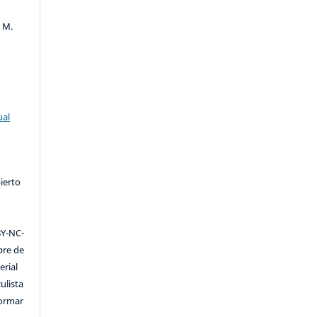
r M.
ual
ierto
Y-NC-
ibre de
erial
ulista
formar