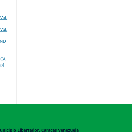
Vol.
Vol.
AND
ICA
o)
unicipio Libertador, Caracas Venezuela