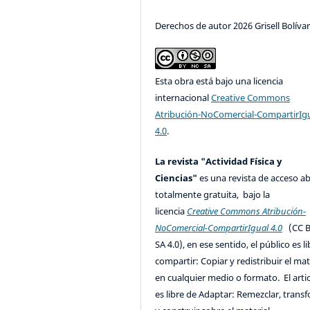
Derechos de autor 2026 Grisell Bolíva
Esta obra está bajo una licencia
internacional
Creative Commons
Atribución-NoComercial-CompartirIg
4.0
.
La revista "Actividad Física y
Ciencias"
es una revista de acceso ab
totalmente gratuita, bajo la
licencia
Creative Commons Atribución-
NoComercial-CompartirIgual 4.0
(CC B
SA 4.0), en ese sentido, el público es l
compartir: Copiar y redistribuir el mat
en cualquier medio o formato. El artic
es libre de Adaptar: Remezclar, trans