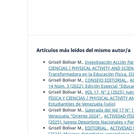
Artículos más leídos del mismo autor/a
Grisell Bolívar M.,
Investigación Acción Pa
CIENCIAS / PHYSICAL ACTIVITY AND SCIENCE:
Transformadora en la Educación Física. IS
Grisell Bolívar M.,
CONSEJO EDITORIAL
,
A
14 Núm. 3 (2022): Edición Especial "Educa
Grisell Bolívar M.,
VOL 17, N° 2 (2025): Ju
FÍSICA Y CIENCIAS / PHYSICAL ACTIVITY AN
Estudiantiles de Venezuela (julio)
Grisell Bolívar M.,
Galerada del Vol 17 N° 
Venezuela "Oriente 2024"
,
ACTIVIDAD FÍS
(2025): Juegos Deportivos Nacionales y Pa
Grisell Bolívar M.,
EDITORIAL
,
ACTIVIDAD F
(2024): Mujeres deportistas venezolanas (