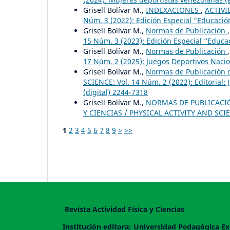
Grisell Bolívar M.,
INDEXACIONES
,
ACTIVI
Núm. 3 (2022): Edición Especial "Educació
Grisell Bolívar M.,
Normas de Publicación
15 Núm. 3 (2023): Edición Especial “Educac
Grisell Bolívar M.,
Normas de Publicación
17 Núm. 2 (2025): Juegos Deportivos Nacion
Grisell Bolívar M.,
Normas de Publicación d
SCIENCE: Vol. 14 Núm. 2 (2022): Editorial:
(digital) 2244-7318
Grisell Bolívar M.,
NORMAS DE PUBLICACIÓN
Y CIENCIAS / PHYSICAL ACTIVITY AND SCIEN
1
2
3
4
5
6
7
8
9
>
>>
Revista Actividad Física y Ciencias
Institución editora: Universidad Pedagógica Ex