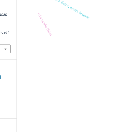
educação física, brasil, história
educación física
VIDAD
vidadfi
l