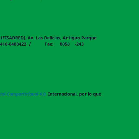
DUFISADRED). Av. Las Delicias, Antiguo Parque
058 - 0416-6488422 / Fax: 0058 -243
al-CompartirIgual 4.0
Internacional, por lo que