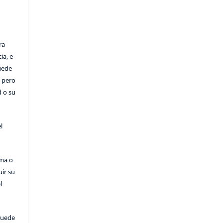
ra
ia, e
Puede
, pero
d o su
l
rma o
uir su
l
puede