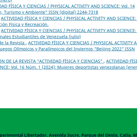
DAD FÍSICA Y CIENCIAS / PHYSICAL ACTIVITY AND SCIENCE: Vol. 14
n, Turísmo y Ambiente" ISSN (digital) 2244-7318
,
ACTIVIDAD FÍSICA Y CIENCIAS / PHYSICAL ACTIVITY AND SCIENCE: 
ión Física y Recreación.
,
ACTIVIDAD FÍSICA Y CIENCIAS / PHYSICAL ACTIVITY AND SCIENCE: 
ales Estudiantiles de Venezuela (julio)
e la Revista
,
ACTIVIDAD FÍSICA Y CIENCIAS / PHYSICAL ACTIVITY 
 Juegos Olímpicos y Paralímpicos del Inviernos “Beijing 2022” ISSN
 DE LA REVISTA “ACTIVIDAD FÍSICA Y CIENCIAS”
,
ACTIVIDAD FÍS
CE: Vol. 16 Núm. 1 (2024): Mujeres deportistas venezolanas (ener
perimental Libertador. Avenida Sucre, Parque del Oeste, Catia, M