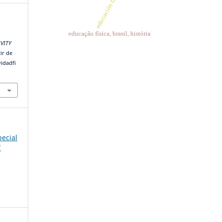
educación física
educação física, brasil, história
IVITY
ir de
vidadfi
pecial
"