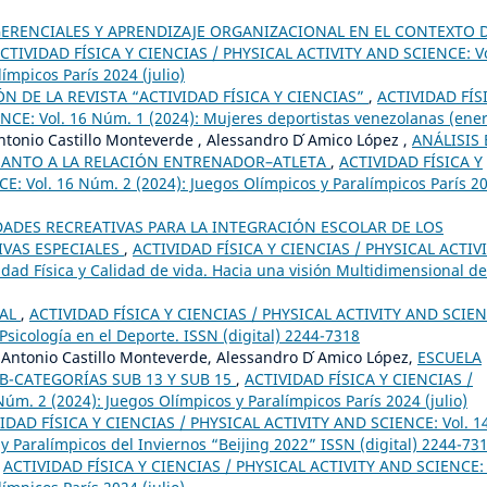
GERENCIALES Y APRENDIZAJE ORGANIZACIONAL EN EL CONTEXTO 
CTIVIDAD FÍSICA Y CIENCIAS / PHYSICAL ACTIVITY AND SCIENCE: Vo
ímpicos París 2024 (julio)
 DE LA REVISTA “ACTIVIDAD FÍSICA Y CIENCIAS”
,
ACTIVIDAD FÍS
CE: Vol. 16 Núm. 1 (2024): Mujeres deportistas venezolanas (ener
tonio Castillo Monteverde , Alessandro D ́Amico López ,
ANÁLISIS
UANTO A LA RELACIÓN ENTRENADOR–ATLETA
,
ACTIVIDAD FÍSICA Y
: Vol. 16 Núm. 2 (2024): Juegos Olímpicos y Paralímpicos París 2
DADES RECREATIVAS PARA LA INTEGRACIÓN ESCOLAR DE LOS
VAS ESPECIALES
,
ACTIVIDAD FÍSICA Y CIENCIAS / PHYSICAL ACTIV
dad Física y Calidad de vida. Hacia una visión Multidimensional de
IAL
,
ACTIVIDAD FÍSICA Y CIENCIAS / PHYSICAL ACTIVITY AND SCIEN
 Psicología en el Deporte. ISSN (digital) 2244-7318
Antonio Castillo Monteverde, Alessandro D ́Amico López,
ESCUELA
B-CATEGORÍAS SUB 13 Y SUB 15
,
ACTIVIDAD FÍSICA Y CIENCIAS /
m. 2 (2024): Juegos Olímpicos y Paralímpicos París 2024 (julio)
IDAD FÍSICA Y CIENCIAS / PHYSICAL ACTIVITY AND SCIENCE: Vol. 1
 y Paralímpicos del Inviernos “Beijing 2022” ISSN (digital) 2244-73
,
ACTIVIDAD FÍSICA Y CIENCIAS / PHYSICAL ACTIVITY AND SCIENCE: 