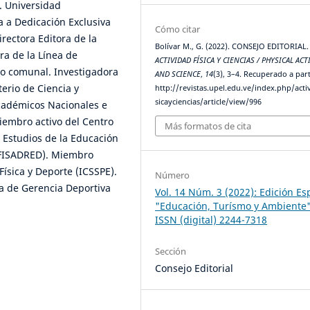
. Universidad
a a Dedicación Exclusiva
Cómo citar
rectora Editora de la
Bolívar M., G. (2022). CONSEJO EDITORIAL.
ra de la Línea de
ACTIVIDAD FÍSICA Y CIENCIAS / PHYSICAL ACT
vo comunal. Investigadora
AND SCIENCE
,
14
(3), 3–4. Recuperado a part
erio de Ciencia y
http://revistas.upel.edu.ve/index.php/acti
sicayciencias/article/view/996
académicos Nacionales e
iembro activo del Centro
Más formatos de cita
 Estudios de la Educación
DUFISADRED). Miembro
Física y Deporte (ICSSPE).
Número
a de Gerencia Deportiva
Vol. 14 Núm. 3 (2022): Edición Es
"Educación, Turísmo y Ambiente
ISSN (digital) 2244-7318
Sección
Consejo Editorial