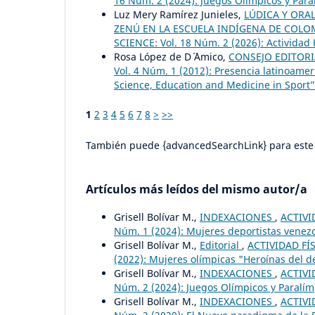
16 Núm. 2 (2024): Juegos Olímpicos y Paral
Luz Mery Ramírez Junieles,
LÚDICA Y ORA
ZENÚ EN LA ESCUELA INDÍGENA DE COL
SCIENCE: Vol. 18 Núm. 2 (2026): Actividad 
Rosa López de D´ ´Amico,
CONSEJO EDITOR
Vol. 4 Núm. 1 (2012): Presencia latinoame
Science, Education and Medicine in Sport” 
1
2
3
4
5
6
7
8
>
>>
También puede {advancedSearchLink} para este 
Artículos más leídos del mismo autor/a
Grisell Bolívar M.,
INDEXACIONES
,
ACTIVI
Núm. 1 (2024): Mujeres deportistas venez
Grisell Bolívar M.,
Editorial
,
ACTIVIDAD FÍS
(2022): Mujeres olímpicas "Heroínas del d
Grisell Bolívar M.,
INDEXACIONES
,
ACTIVI
Núm. 2 (2024): Juegos Olímpicos y Paralímp
Grisell Bolívar M.,
INDEXACIONES
,
ACTIVI