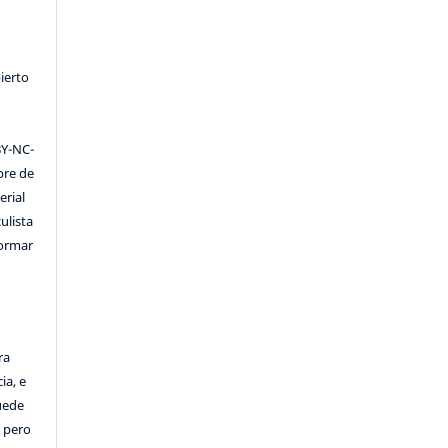
ierto
Y-NC-
ibre de
erial
ulista
formar
ra
ia, e
Puede
, pero