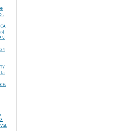
DE
l.
ICA
o)
 EN
024
ITY
 la
CE:
4
18
Vol.