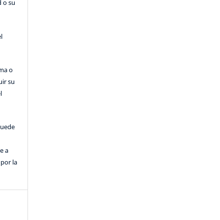
d o su
l
rma o
uir su
l
puede
e a
por la