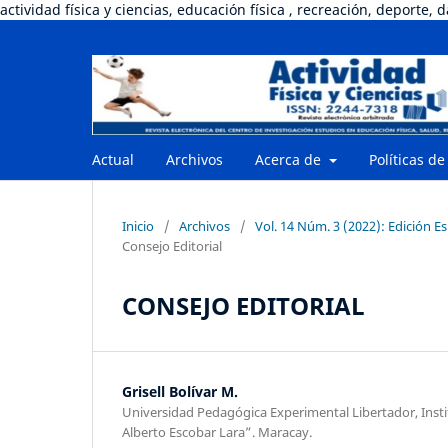
actividad física y ciencias, educación física , recreación, deporte, 
Actual
Archivos
Acerca de
Políticas de
Inicio
/
Archivos
/
Vol. 14 Núm. 3 (2022): Edición E
Consejo Editorial
CONSEJO EDITORIAL
Grisell Bolívar M.
Universidad Pedagógica Experimental Libertador, Inst
Alberto Escobar Lara”. Maracay.