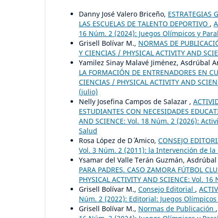
Danny José Valero Briceño,
ESTRATEGIAS 
LAS ESCUELAS DE TALENTO DEPORTIVO
,
A
16 Núm. 2 (2024): Juegos Olímpicos y Paral
Grisell Bolívar M.,
NORMAS DE PUBLICACIÓN
Y CIENCIAS / PHYSICAL ACTIVITY AND SCIEN
Yamilez Sinay Malavé Jiménez, Asdrúbal An
LA FORMACIÓN DE ENTRENADORES EN C
CIENCIAS / PHYSICAL ACTIVITY AND SCIENCE
(julio)
Nelly Josefina Campos de Salazar ,
ACTIVI
ESTUDIANTES CON NECESIDADES EDUCATI
AND SCIENCE: Vol. 18 Núm. 2 (2026): Activi
Salud
Rosa López de D´ ´Amico,
CONSEJO EDITOR
Vol. 3 Núm. 2 (2011): la Intervención de la
Ysamar del Valle Terán Guzmán, Asdrúbal 
PARA PADRES. CASO ZAMORA FÚTBOL CLU
PHYSICAL ACTIVITY AND SCIENCE: Vol. 16 Nú
Grisell Bolívar M.,
Consejo Editorial
,
ACTIV
Núm. 2 (2022): Editorial: Juegos Olímpicos
Grisell Bolívar M.,
Normas de Publicación