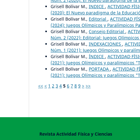
Núm. 2 (2020): El Nuevo paradigma de la Ed
Grisell Bolívar M.,
INDICE
,
ACTIVIDAD FÍSI
(2020): El Nuevo paradigma de la Educación
Grisell Bolívar M.,
Editorial
,
ACTIVIDAD FÍS
(2024): Juegos Olímpicos y Paralímpicos Par
Grisell Bolívar M.,
Consejo Editorial
,
ACTIV
Núm. 2 (2022): Editorial: Juegos Olímpicos
Grisell Bolívar M.,
INDEXACIONES
,
ACTIVI
Núm. 1 (2021): Juegos Olímpicos y paralím
Grisell Bolívar M.,
ÍNDICE
,
ACTIVIDAD FÍSI
(2021): Juegos Olímpicos y paralímpicos "T
Grisell Bolívar M.,
PORTADA
,
ACTIVIDAD FÍ
(2021): Juegos Olímpicos y paralímpicos "T
<<
<
1
2
3
4
5
6
7
8
9
>
>>
Revista Actividad Física y Ciencias